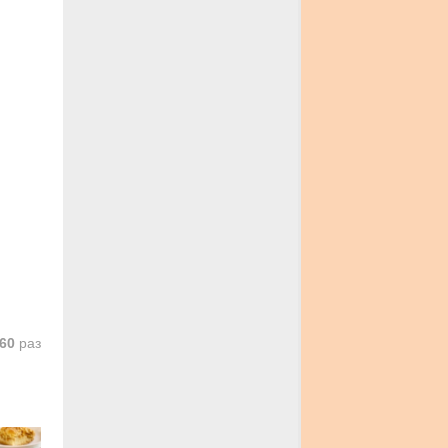
60
раз