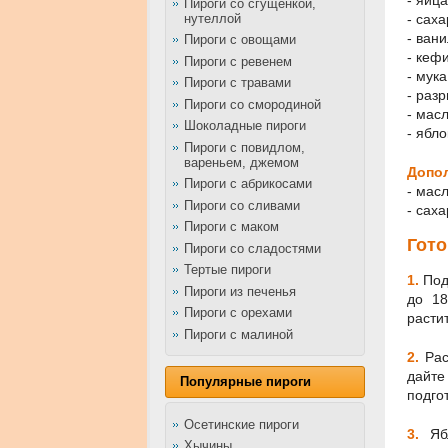
Пироги со сгущенкой,
нутеллой
- саха
- вани
Пироги с овощами
- кефи
Пироги с ревенем
- мука
Пироги с травами
- разр
Пироги со смородиной
- мас
Шоколадные пироги
- ябло
Пироги с повидлом,
вареньем, джемом
Допо
Пироги с абрикосами
- мас
Пироги со сливами
- сах
Пироги с маком
Гото
Пироги со сладостями
Тертые пироги
1.
Под
Пироги из печенья
до 18
Пироги с орехами
расти
Пироги с малиной
2.
Рас
дайте
Популярные пироги
подго
Осетинские пироги
3.
Яб
Хычины