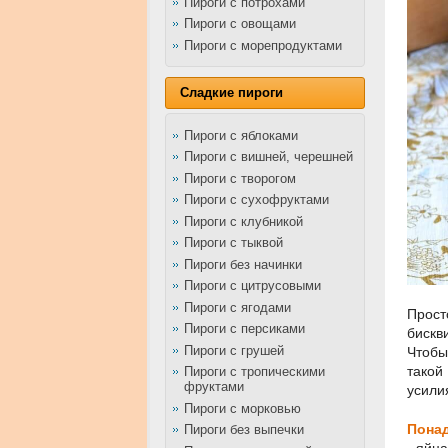
Пироги с потрохами
Пироги с овощами
Пироги с морепродуктами
Сладкие пироги
Пироги с яблоками
Пироги с вишней, черешней
Пироги с творогом
Пироги с сухофруктами
Пироги с клубникой
Пироги с тыквой
Пироги без начинки
Пироги с цитрусовыми
Пироги с ягодами
Прост
Пироги с персиками
бискв
Пироги с грушей
Чтобы
такой
Пироги с тропическими
фруктами
усили
Пироги с морковью
Понад
Пироги без выпечки
- яйца