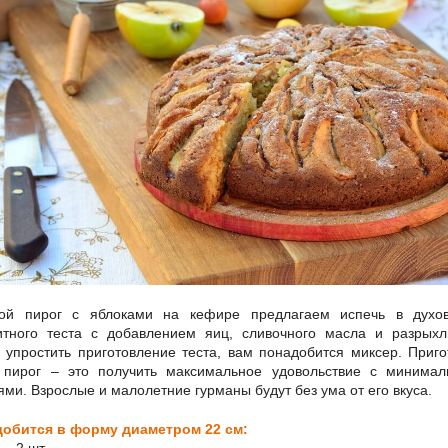
ой пирог с яблоками на кефире предлагаем испечь в духо
итного теста с добавлением яиц, сливочного масла и разрыхл
 упростить приготовление теста, вам понадобится миксер. Приго
 пирог – это получить максимальное удовольствие с минима
ями. Взрослые и малолетние гурманы будут без ума от его вкуса.
обится в форму диаметром 22 см:
 – 2 шт.