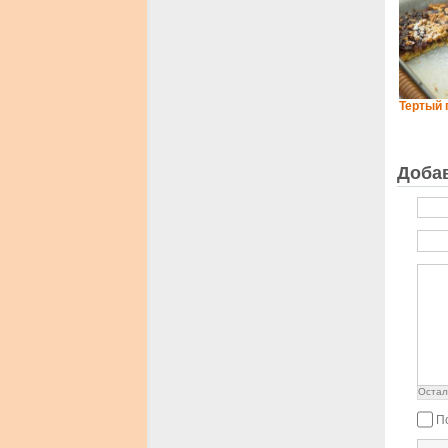
Тертый 
Доба
Остал
П