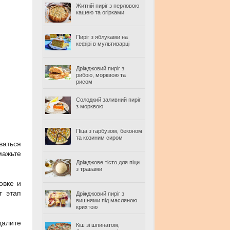
Житній пиріг з перловою
кашею та огірками
Пиріг з яблуками на
кефірі в мультиварці
Дріжджовий пиріг з
рибою, морквою та
рисом
Солодкий заливний пиріг
з морквою
Піца з гарбузом, беконом
та козиним сиром
ваться
мажьте
Дріжджове тісто для піци
з травами
овке и
т этап
Дріжджовий пиріг з
вишнями під масляною
крихтою
далите
Кіш зі шпинатом,