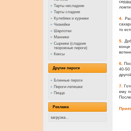
сердц
Тарты несладкие
ломти
Тарты сладкие
Кулебяки и курники
4.
Ра
сахар
Чизкейки
то ес
Шарлотки
Манники
5.
До
Сырники (сладкие
конце
творожные пироги)
воткн
Кексы
6.
Пос
Другие пироги
40-50
друго
Блинные пироги
7.
Гот
Пироги-лепешки
ему п
Пицца
После
Реклама
Прият
загрузка...