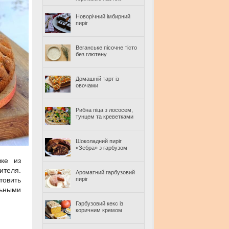
Новорічний імбирний
пиріг
Веганське пісочне тісто
без глютену
Домашній тарт із
овочами
Рибна піца з лососем,
тунцем та креветками
Шоколадний пиріг
«Зебра» з гарбузом
вке из
ителя.
Ароматний гарбузовий
товить
пиріг
льными
Гарбузовий кекс із
коричним кремом