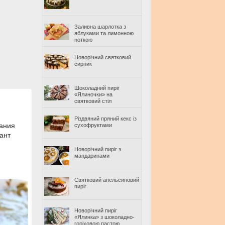
Заливна шарлотка з
яблуками та лимонною
ноткою
Новорічний святковий
сирник
Шоколадний пиріг
«Ялиночки» на
святковий стіл
Різдвяний пряний кекс із
лания
сухофруктами
ант
Новорічний пиріг з
мандаринами
Святковий апельсиновий
пиріг
Новорічний пиріг
«Ялинка» з шоколадно-
горіховою пастою