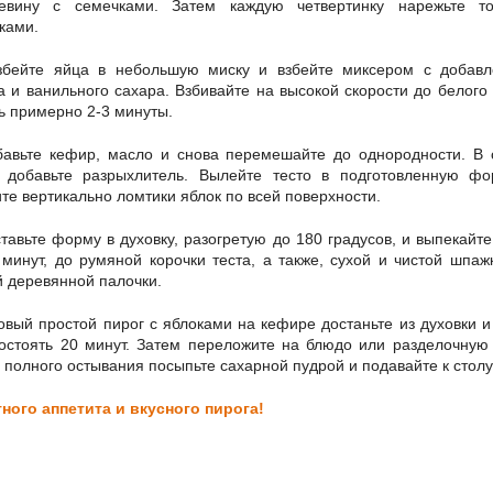
евину с семечками. Затем каждую четвертинку нарежьте т
ками.
збейте яйца в небольшую миску и взбейте миксером с добав
а и ванильного сахара. Взбивайте на высокой скорости до белого 
ть примерно 2-3 минуты.
бавьте кефир, масло и снова перемешайте до однородности. В
 добавьте разрыхлитель. Вылейте тесто в подготовленную ф
ите вертикально ломтики яблок по всей поверхности.
тавьте форму в духовку, разогретую до 180 градусов, и выпекайте
 минут, до румяной корочки теста, а также, сухой и чистой шпаж
й деревянной палочки.
овый простой пирог с яблоками на кефире достаньте из духовки и
остоять 20 минут. Затем переложите на блюдо или разделочную 
 полного остывания посыпьте сахарной пудрой и подавайте к столу
ного аппетита и вкусного пирога!