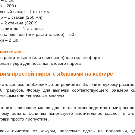
р – 200 г
льный сахар – 1 ст. ложка
р – 1 стакан (250 мл)
 – 2 стакана (320 г)
ыхлитель – 1 ч. ложка
ло сливочное (или растительное) – 50 г
ки – 2 шт.
лнительно:
ло растительное (или сливочное) для смазки формы
арная пудра для посыпки готового пирога
вим простой пирог с яблоками на кефире
готовьте все необходимые ингредиенты. Включите духовку разогре
0 градусов. Форму для выпечки соответствующего размера с
тельным или сливочным маслом.
топите сливочное масло для теста в сковороде или в микроволн
 ему остыть. Если вы используете растительное масло, то это
товки просто пропустите.
локи очистите от кожуры, разрежьте вдоль на половинки, у