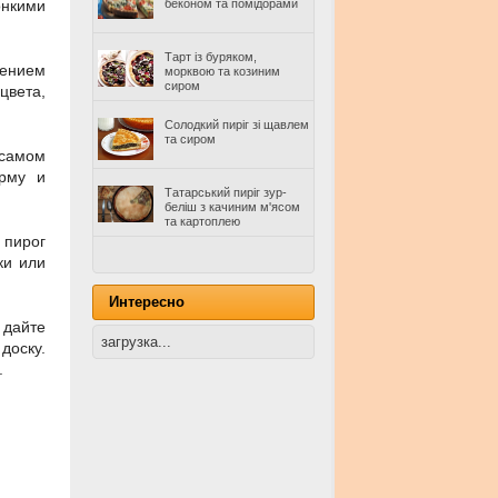
онкими
беконом та помідорами
Тарт із буряком,
лением
морквою та козиним
сиром
цвета,
Солодкий пиріг зі щавлем
та сиром
 самом
орму и
Татарський пиріг зур-
беліш з качиним м'ясом
та картоплею
 пирог
ки или
Интересно
 дайте
загрузка...
доску.
.