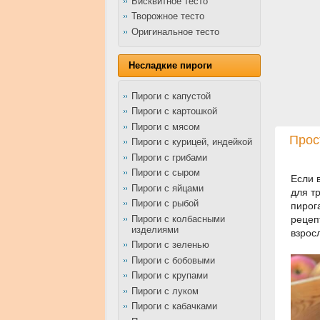
Бисквитное тесто
Творожное тесто
Оригинальное тесто
Несладкие пироги
Пироги с капустой
Пироги с картошкой
Пироги с мясом
Прос
Пироги с курицей, индейкой
Пироги с грибами
Пироги с сыром
Если 
Пироги с яйцами
для т
Пироги с рыбой
пирог
Пироги с колбасными
рецеп
изделиями
взрос
Пироги с зеленью
Пироги с бобовыми
Пироги с крупами
Пироги с луком
Пироги с кабачками