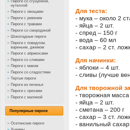
Пироги со сгущенкой,
нутеллой
Для теста:
Пироги с овощами
- мука – около 2 ст
Пироги с ревенем
Пироги с травами
- яйца – 2 шт.
Пироги со смородиной
- спред – 150 г
Шоколадные пироги
- вода – 60 мл
Пироги с повидлом,
- сахар – 2 ст. лож
вареньем, джемом
Пироги с абрикосами
Для начинки:
Пироги со сливами
Пироги с маком
- яблоки – 4 шт.
Пироги со сладостями
- сливы (лучше вен
Тертые пироги
Пироги из печенья
Для творожной з
Пироги с орехами
- творожная масса 
Пироги с малиной
- яйца – 2 шт.
- сметана – 200 г
Популярные пироги
- сахар – 3 ст. лож
- ванильный сахар 
Осетинские пироги
Хычины