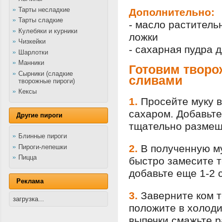
Тарты несладкие
Дополнительно:
Тарты сладкие
- масло раститель
Кулебяки и курники
ложки
Чизкейки
- сахарная пудра 
Шарлотки
Манники
Готовим творо
Сырники (сладкие
сливами
творожные пироги)
Кексы
1.
Просейте муку в
сахаром. Добавьте
Другие пироги
тщательно размеш
Блинные пироги
2.
В полученную м
Пироги-лепешки
Пицца
быстро замесите т
добавьте еще 1-2 с
Реклама
3.
Заверните ком т
загрузка...
положите в холоди
выпечки смажьте 