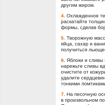
другим жиром.
4.
Охлажденное тес
раскатайте толщин
формы, сделав бор
5.
Творожную масс
яйца, сахар и ван
получиться льющей
6.
Яблоки и сливы 
нарежьте сливы вд
очистите от кожур
удалите сердцевин
тонкими ломтикам
7.
На песочную осн
в произвольном по