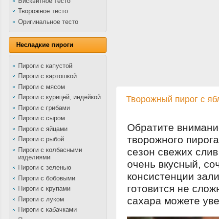
Бисквитное тесто
Творожное тесто
Оригинальное тесто
Несладкие пироги
Пироги с капустой
Пироги с картошкой
Пироги с мясом
Пироги с курицей, индейкой
Творожный пирог с яб
Пироги с грибами
Пироги с сыром
Обратите внимани
Пироги с яйцами
творожного пирога
Пироги с рыбой
Пироги с колбасными
сезон свежих слив
изделиями
очень вкусный, со
Пироги с зеленью
консистенции зали
Пироги с бобовыми
готовится не слож
Пироги с крупами
сахара можете уве
Пироги с луком
Пироги с кабачками