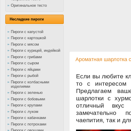
Оригинальное тесто
Несладкие пироги
Пироги с капустой
Пироги с картошкой
Пироги с мясом
Пироги с курицей, индейкой
Пироги с грибами
Ароматная шарлотка с
Пироги с сыром
Пироги с яйцами
Если вы любите кл
Пироги с рыбой
Пироги с колбасными
то с интересом 
изделиями
Предлагаем ваш
Пироги с зеленью
шарлотки с хурм
Пироги с бобовыми
отличный вкус
Пироги с крупами
Пироги с луком
замечательно 
Пироги с кабачками
чаепития, так и дл
Пироги с потрохами
Пироги с овощами