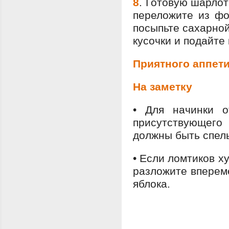
8
.
Готовую шарлотк
переложите из ф
посыпьте сахарной
кусочки и подайте 
Приятного аппети
На заметку
•
Для начинки о
присутствующе
должны быть спелы
•
Если ломтиков х
разложите вперем
яблока.