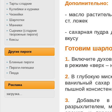
Дополнительно:
Тарты сладкие
Кулебяки и курники
- масло растител
Чизкейки
ст. ложек
Шарлотки
Манники
Сырники (сладкие
- сахарная пудра 
творожные пироги)
вкусу
Кексы
Готовим шарло
Другие пироги
1.
Включите духов
Блинные пироги
в режиме «верх – 
Пироги-лепешки
Пицца
2
.
В глубокую миск
ванильный сахар
Реклама
пышной консистен
загрузка...
3
.
Добавьте в
разрыхлителем, 