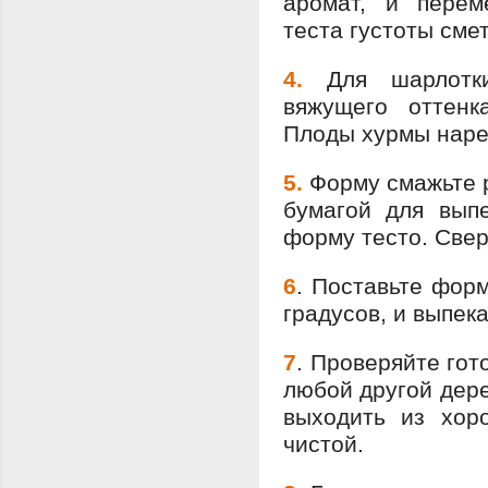
аромат, и перем
теста густоты сме
4.
Для шарлотк
вяжущего оттенк
Плоды хурмы наре
5.
Форму смажьте 
бумагой для вып
форму тесто. Свер
6
.
Поставьте форм
градусов, и выпека
7
.
Проверяйте гот
любой другой дере
выходить из хор
чистой.