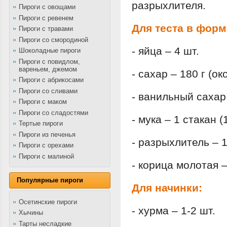
разрыхлителя.
Пироги с овощами
Пироги с ревенем
Для теста в форм
Пироги с травами
Пироги со смородиной
- яйца – 4 шт.
Шоколадные пироги
Пироги с повидлом,
вареньем, джемом
- сахар – 180 г (ок
Пироги с абрикосами
Пироги со сливами
- ванильный сахар
Пироги с маком
Пироги со сладостями
- мука – 1 стакан (
Тертые пироги
Пироги из печенья
- разрыхлитель – 1
Пироги с орехами
Пироги с малиной
- корица молотая –
Популярные пироги
Для начинки:
Осетинские пироги
- хурма – 1-2 шт.
Хычины
Тарты несладкие