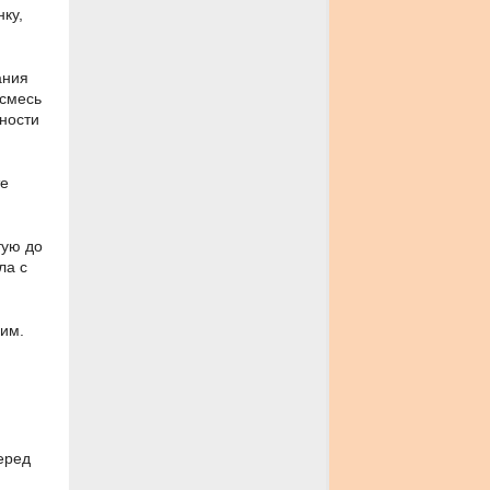
ку,
ания
 смесь
хности
те
тую до
ла с
шим.
еред