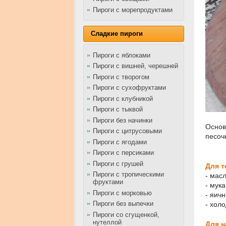
Пироги с морепродуктами
Сладкие пироги
Пироги с яблоками
Пироги с вишней, черешней
Пироги с творогом
Пироги с сухофруктами
Пироги с клубникой
Пироги с тыквой
Пироги без начинки
Основ
Пироги с цитрусовыми
песоч
Пироги с ягодами
Пироги с персиками
Пироги с грушей
Для т
Пироги с тропическими
- мас
фруктами
- мука
Пироги с морковью
- яичн
Пироги без выпечки
- холо
Пироги со сгущенкой,
нутеллой
Для н