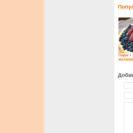
Попу
Пирог с
малино
Доба