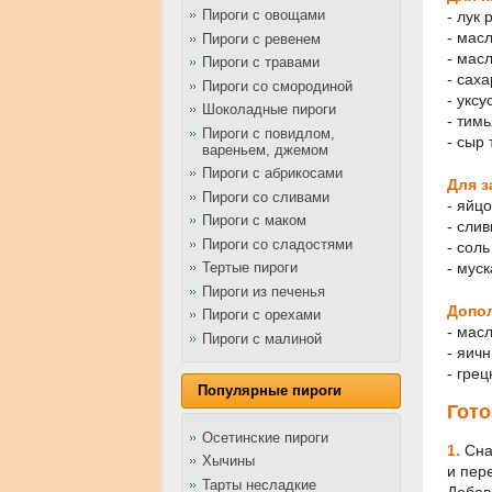
Пироги с овощами
- лук 
- масл
Пироги с ревенем
- масл
Пироги с травами
- саха
Пироги со смородиной
- уксу
Шоколадные пироги
- тим
Пироги с повидлом,
- сыр 
вареньем, джемом
Пироги с абрикосами
Для з
Пироги со сливами
- яйцо
Пироги с маком
- сли
Пироги со сладостями
- соль
- мус
Тертые пироги
Пироги из печенья
Допо
Пироги с орехами
- мас
Пироги с малиной
- яич
- гре
Популярные пироги
Гото
Осетинские пироги
1.
Сна
Хычины
и пер
Тарты несладкие
Добав