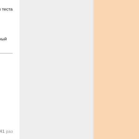
 теста
тный
41
раз