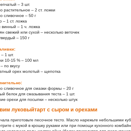
репчатый – 3 шт.
о растительное – 2 ст. ложки
о сливочное – 50 г
р – 1 ст. ложка
с винный – 1 ч. ложка
ьян свежий или сухой – несколько веточек
твердый – 150 г
аливки:
 – 1 шт.
вки 10-15 % – 100 мл
 – по вкусу
катный орех молотый – щепотка
лнительно:
ло сливочное для смазки формы – 20 г
ный белок для смазывания теста – 1 шт.
цкие орехи для посыпки – несколько штук
вим луковыйтарт с сыром и орехами
чала приготовьте песочное тесто. Масло нарежьте небольшими ку
етрите с мукой в крошку руками или при помощи кухонного комбайн
ьте холодную воду, желток яйца (белок пригодится для смазывания