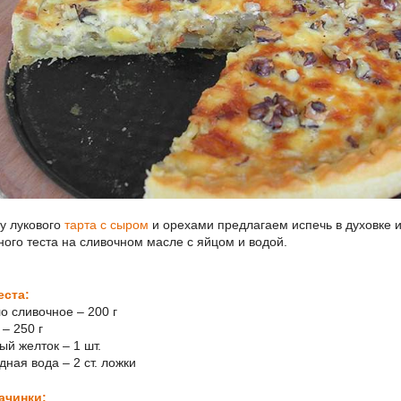
у лукового
тарта с сыром
и орехами предлагаем испечь в духовке и
ного теста на сливочном масле с яйцом и водой.
еста:
ло сливочное – 200 г
 – 250 г
ый желток – 1 шт.
дная вода – 2 ст. ложки
ачинки: