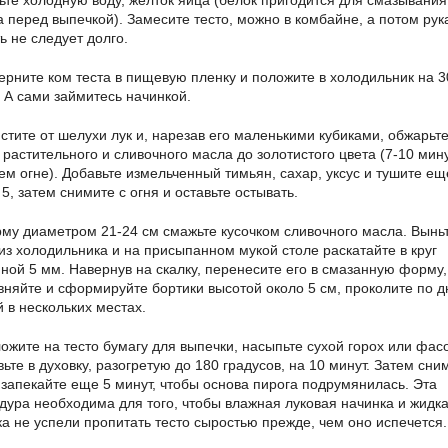
а перед выпечкой). Замесите тесто, можно в комбайне, а потом рук
ь не следует долго.
рните ком теста в пищевую пленку и положите в холодильник на 3
. А сами займитесь начинкой.
тите от шелухи лук и, нарезав его маленькими кубиками, обжарьте
 растительного и сливочного масла до золотистого цвета (7-10 мин
ем огне). Добавьте измельченный тимьян, сахар, уксус и тушите ещ
5, затем снимите с огня и оставьте остывать.
му диаметром 21-24 см смажьте кусочком сливочного масла. Вынь
 из холодильника и на присыпанном мукой столе раскатайте в круг
ной 5 мм. Навернув на скалку, перенесите его в смазанную форму,
вняйте и сформируйте бортики высотой около 5 см, проколите по д
й в нескольких местах.
ожите на тесто бумагу для выпечки, насыпьте сухой горох или фас
вьте в духовку, разогретую до 180 градусов, на 10 минут. Затем сни
и запекайте еще 5 минут, чтобы основа пирога подрумянилась. Эта
дура необходима для того, чтобы влажная луковая начинка и жидк
ка не успели пропитать тесто сыростью прежде, чем оно испечется.