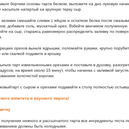
ьте бортики основы тарта белком, выложите на дно луковую начин
у насыпьте натертый на крупную терку сыр.
 заливки смешайте сливки с яйцом и остатком белка после смазыв
ков, добавьте соль, мускатный орех. Взбейте венчиком полученную
ейте на сыр, стараясь равномерно распределить заливку по повер
а.
грецких орехов выньте ядрышки, поломайте руками, крупно поруби
 или скалкой подавите в крошку.
пьте тарт измельченными орехами и поставьте в духовку, разогре
радусов, на время около 15 минут, чтобы начинка с заливкой загусте
ованием золотистой корочки.
ковыйтарт с сыром и орехами подавайте к столу полностью остыв
ного аппетита и вкусного пирога!
метку
получения нежного и рассыпчатого тарта все ингредиенты теста п
иванием должны быть холодными.