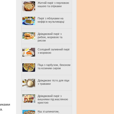
Житній пиріг з перловою
кашею та огірками
Пиріг з яблуками на
кефірі в мультиварці
Дріжджовий пиріг з
рибою, морквою та
рисом
Солодкий заливний пиріг
з морквою
Піца з гарбузом, беконом
та козиним сиром
Дріжджове тісто для піци
з травами
Дріжджовий пиріг з
вишнями під масляною
крихтою
биками
а.
Кіш зі шпинатом,