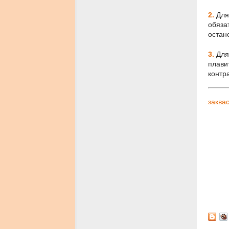
2.
Для
обяза
остан
3.
Для
плави
контр
заква