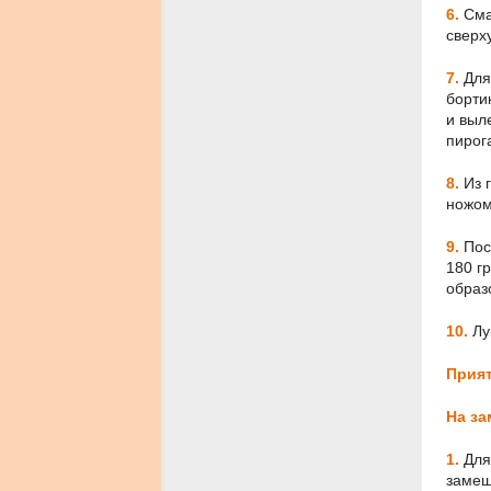
6.
Смаж
сверх
7.
Для
борти
и выл
пирог
8.
Из 
ножом
9.
Посы
180 г
образ
10.
Лу
Прият
На за
1.
Для 
замеш