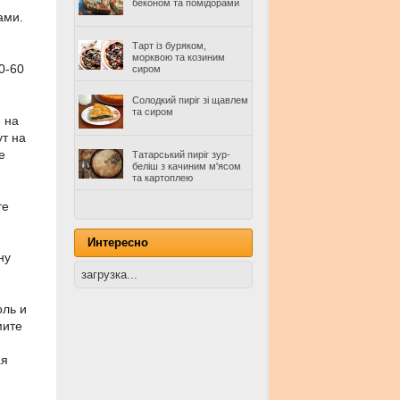
беконом та помідорами
ами.
Тарт із буряком,
морквою та козиним
0-60
сиром
Солодкий пиріг зі щавлем
та сиром
 на
ут на
е
Татарський пиріг зур-
беліш з качиним м'ясом
та картоплею
те
Интересно
ну
загрузка...
оль и
мите
ая