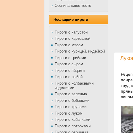
Оригинальное тесто
Несладкие пироги
Пироги с капустой
Пироги с картошкой
Пироги с мясом
Пироги с курицей, индейкой
Луко
Пироги с грибами
Пироги с сыром
Пироги с яйцами
Рецеп
Пироги с рыбой
понра
Пироги с колбасными
трудн
изделиями
пряны
Пироги с зеленью
вином
Пироги с бобовыми
Пироги с крупами
Пироги с луком
Пироги с кабачками
Пироги с потрохами
Пироги с овощами