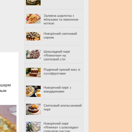
Заливна шарлотка з
яблуками та лимонною
ноткою
Новорічний святковий
сирник
Шоколадний пиріг
«Ялиночки» на
святковий стіл
Різдвяний пряний кекс із
сухофруктами
й шарм
Новорічний пиріг з
елым
мандаринами
Святковий апельсиновий
пиріг
Новорічний пиріг
«Ялинка» з шоколадно-
горіховою пастою