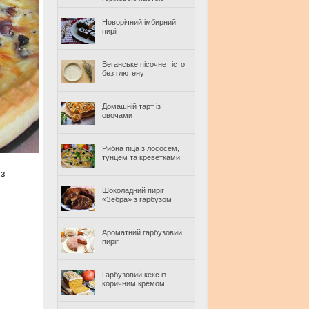
Новорічний імбирний
пиріг
Веганське пісочне тісто
без глютену
Домашній тарт із
овочами
Рибна піца з лососем,
тунцем та креветками
з
Шоколадний пиріг
«Зебра» з гарбузом
Ароматний гарбузовий
пиріг
Гарбузовий кекс із
коричним кремом