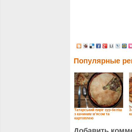
Популярные ре
Татарський пиріг зур-беліш
З
з качиним м'ясом та
к
картоплею
Добавить комм