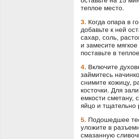
оставьте на 15 ми
теплое место.
3.
Когда опара в го
добавьте к ней ос
сахар, соль, раст
и замесите мягкое
поставьте в тепло
4.
Включите духовк
займитесь начинко
снимите кожицу, р
косточки. Для зал
емкости сметану, 
яйцо и тщательно
5.
Подошедшее тес
уложите в разъем
смазанную сливоч