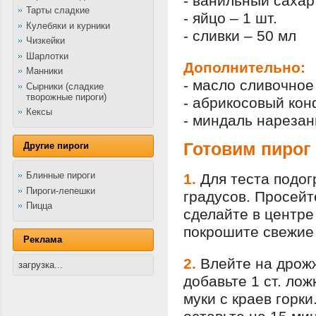
- ванильный сахар 
Тарты сладкие
- яйцо – 1 шт.
Кулебяки и курники
- сливки – 50 мл
Чизкейки
Шарлотки
Дополнительно:
Манники
- масло сливочное
Сырники (сладкие
творожные пироги)
- абрикосовый кон
Кексы
- миндаль нарезан
Готовим пирог
Другие пироги
Блинные пироги
1.
Для теста подог
Пироги-лепешки
градусов. Просейт
Пицца
сделайте в центре
покрошите свежие
Реклама
2.
Влейте на дрожж
загрузка...
добавьте 1 ст. ло
муки с краев горки