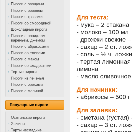
Пироги с овощами
Пироги с ревенем
Для теста:
Пироги с травами
Пироги со смородиной
- мука – 2 стакана
Шоколадные пироги
- молоко – 100 мл
Пироги с повидлом,
- дрожжи свежие – 
вареньем, джемом
- сахар – 2 ст. лож
Пироги с абрикосами
Пироги со сливами
- соль – ½ ч. ложк
Пироги с маком
- тертая лимонная 
Пироги со сладостями
лимона
Тертые пироги
- масло сливочное 
Пироги из печенья
Пироги с орехами
Для начинки:
Пироги с малиной
- абрикосы – 500 г
Популярные пироги
Для заливки:
- сметана (густая) 
Осетинские пироги
- сахар – 3 ст. лож
Хычины
Тарты несладкие