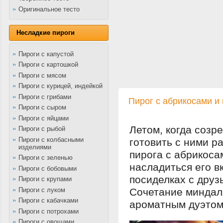
Оригинальное тесто
Несладкие пироги
Пироги с капустой
Пироги с картошкой
Пироги с мясом
Пироги с курицей, индейкой
Пироги с грибами
Пирог с абрикосами и
Пироги с сыром
Пироги с яйцами
Летом, когда созр
Пироги с рыбой
Пироги с колбасными
готовить с ними р
изделиями
пирога с абрикоса
Пироги с зеленью
насладиться его в
Пироги с бобовыми
посиделках с друз
Пироги с крупами
Пироги с луком
Сочетание миндал
Пироги с кабачками
ароматным дуэтом
Пироги с потрохами
Пироги с овощами