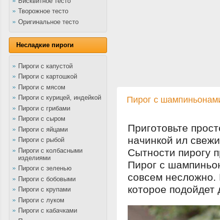
Бисквитное тесто
Творожное тесто
Оригинальное тесто
Несладкие пироги
Пироги с капустой
Пироги с картошкой
Пироги с мясом
Пироги с курицей, индейкой
Пирог с шампиньонами
Пироги с грибами
Пироги с сыром
Приготовьте прост
Пироги с яйцами
начинкой ил свежи
Пироги с рыбой
Пироги с колбасными
Сытности пирогу п
изделиями
Пирог с шампиньон
Пироги с зеленью
совсем несложно.
Пироги с бобовыми
которое подойдет 
Пироги с крупами
Пироги с луком
Пироги с кабачками