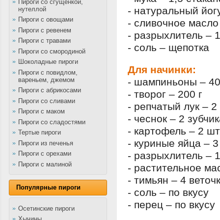
Пироги со сгущенкой,
- натуральный йогу
нутеллой
Пироги с овощами
- сливочное масло 
Пироги с ревенем
- разрыхлитель – 1 
Пироги с травами
- соль – щепотка
Пироги со смородиной
Шоколадные пироги
Для начинки:
Пироги с повидлом,
вареньем, джемом
- шампиньоны – 40
Пироги с абрикосами
- творог – 200 г
Пироги со сливами
- репчатый лук – 2
Пироги с маком
- чеснок – 2 зубчи
Пироги со сладостями
- картофель – 2 шт
Тертые пироги
- куриные яйца – 3
Пироги из печенья
- разрыхлитель – 1 
Пироги с орехами
Пироги с малиной
- растительное мас
- тимьян – 4 веточ
Популярные пироги
- соль – по вкусу
- перец – по вкусу
Осетинские пироги
Хычины