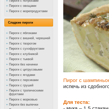
Пироги с потрохами
Пироги с овощами
Пироги с морепродуктами
Сладкие пироги
Пироги с яблоками
Пироги с вишней, черешней
Пироги с творогом
Пироги с сухофруктами
Пироги с клубникой
Пироги с тыквой
Пироги без начинки
Пироги с цитрусовыми
Пироги с ягодами
Пирог с шампиньо
Пироги с персиками
Пироги с грушей
испечь из сдобного
Пироги с тропическими
фруктами
Пироги с морковью
Для теста:
Пироги без выпечки
- мука – 1,5 стакан