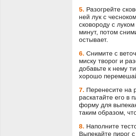
5.
Разогрейте сков
ней лук с чесноком
сковороду с луком
минут, потом сними
остывает.
6.
Снимите с веточ
миску творог и ра
добавьте к нему т
хорошо перемеша
7.
Перенесите на р
раскатайте его в 
форму для выпекан
таким образом, чт
8.
Наполните тесто
Выпекайте пирог с