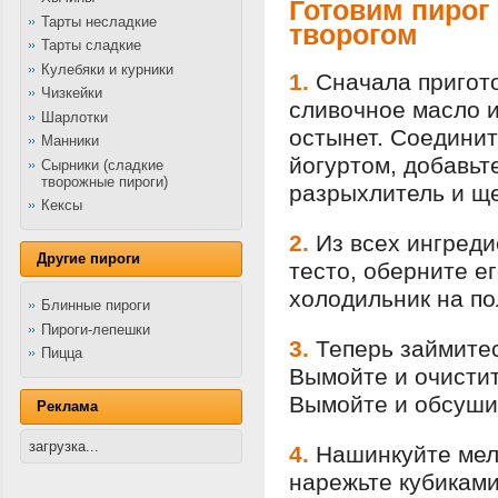
Готовим пирог
Тарты несладкие
творогом
Тарты сладкие
Кулебяки и курники
1.
Сначала пригото
Чизкейки
сливочное масло и
Шарлотки
остынет. Соединит
Манники
йогуртом, добавьт
Сырники (сладкие
творожные пироги)
разрыхлитель и ще
Кексы
2.
Из всех ингред
Другие пироги
тесто, оберните е
холодильник на по
Блинные пироги
Пироги-лепешки
3.
Теперь займитес
Пицца
Вымойте и очистит
Вымойте и обсуши
Реклама
загрузка...
4.
Нашинкуйте мелк
нарежьте кубиками