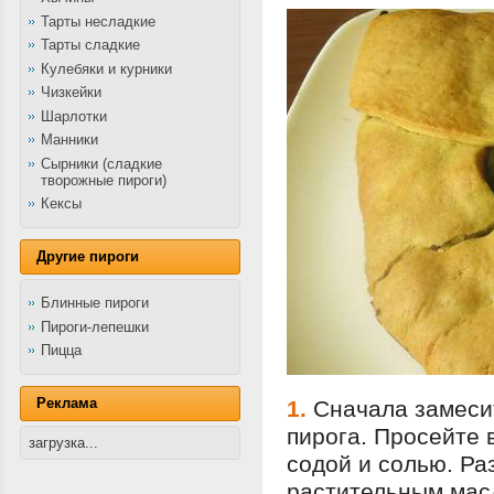
Тарты несладкие
Тарты сладкие
Кулебяки и курники
Чизкейки
Шарлотки
Манники
Сырники (сладкие
творожные пироги)
Кексы
Другие пироги
Блинные пироги
Пироги-лепешки
Пицца
Реклама
1.
Сначала замеси
пирога. Просейте 
загрузка...
содой и солью. Ра
растительным мас