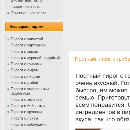
Бисквитное тесто
Творожное тесто
Оригинальное тесто
Несладкие пироги
Пироги с капустой
Пироги с картошкой
Пироги с мясом
Пироги с курицей, индейкой
Постный пирог с гриб
Пироги с грибами
Пироги с сыром
Постный пирог с г
Пироги с яйцами
очень вкусный. Гот
Пироги с рыбой
Пироги с колбасными
быстро, им можно 
изделиями
семью. Приготовьт
Пироги с зеленью
всем понравится.
Пироги с бобовыми
ингредиентов в пи
Пироги с крупами
вкуса, так что обя
Пироги с луком
Пироги с кабачками