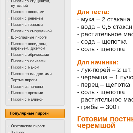
Пироги со сгущенкой,
нутеллой
Для теста:
Пироги с овощами
- мука – 2 стакана
Пироги с ревенем
Пироги с травами
- вода – 0,5 стака
Пироги со смородиной
- растительное мас
Шоколадные пироги
- сода – щепотка
Пироги с повидлом,
- соль - щепотка
вареньем, джемом
Пироги с абрикосами
Пироги со сливами
Для начинки:
Пироги с маком
- лук-порей – 2 шт.
Пироги со сладостями
- черемша – 1 пуч
Тертые пироги
- перец – щепотка
Пироги из печенья
- соль - щепотка
Пироги с орехами
- растительное мас
Пироги с малиной
- грибы – 300 г
Популярные пироги
Готовим постн
черемшой
Осетинские пироги
Хычины