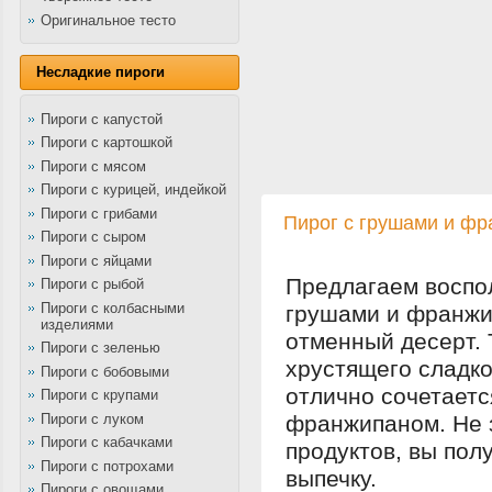
Оригинальное тесто
Несладкие пироги
Пироги с капустой
Пироги с картошкой
Пироги с мясом
Пироги с курицей, индейкой
Пироги с грибами
Пирог с грушами и ф
Пироги с сыром
Пироги с яйцами
Предлагаем воспол
Пироги с рыбой
Пироги с колбасными
грушами и франжи
изделиями
отменный десерт. 
Пироги с зеленью
хрустящего сладко
Пироги с бобовыми
отлично сочетаетс
Пироги с крупами
Пироги с луком
франжипаном. Не 
Пироги с кабачками
продуктов, вы пол
Пироги с потрохами
выпечку.
Пироги с овощами