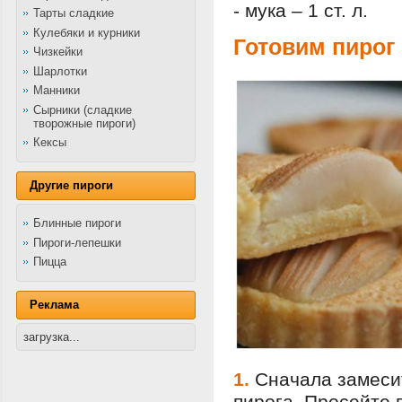
- мука – 1 ст. л.
Тарты сладкие
Кулебяки и курники
Готовим пирог
Чизкейки
Шарлотки
Манники
Сырники (сладкие
творожные пироги)
Кексы
Другие пироги
Блинные пироги
Пироги-лепешки
Пицца
Реклама
загрузка...
1.
Сначала замеси
пирога. Просейте 