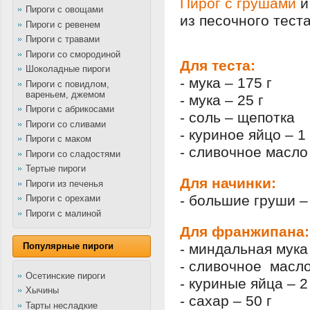
Пирог с грушами
и
Пироги с овощами
из песочного тест
Пироги с ревенем
Пироги с травами
Пироги со смородиной
Для теста:
Шоколадные пироги
- мука – 175 г
Пироги с повидлом,
вареньем, джемом
- мука – 25 г
Пироги с абрикосами
- соль – щепотка
Пироги со сливами
- куриное яйцо – 1
Пироги с маком
- сливочное масло 
Пироги со сладостями
Тертые пироги
Для начинки:
Пироги из печенья
- большие груши – 
Пироги с орехами
Пироги с малиной
Для франжипана:
- миндальная мука 
Популярные пироги
- сливочное масло
Осетинские пироги
- куриные яйца – 2
Хычины
- сахар – 50 г
Тарты несладкие