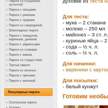
духовке из
теста н
Пироги со сгущенкой,
нутеллой
Пироги с овощами
Пироги с ревенем
Для теста:
Пироги с травами
- мука – 2 стакана
Пироги со смородиной
- молоко – 250 мл
Шоколадные пироги
- майонез – 3 ст. л.
Пироги с повидлом,
вареньем, джемом
- куриные яйца – 2
Пироги с абрикосами
- сода – ½ ч. л.
Пироги со сливами
- соль – ½ ч. л.
Пироги с маком
Пироги со сладостями
Для начинки:
Тертые пироги
-
вареники с карто
Пироги из печенья
Пироги с орехами
Для посыпки:
Пироги с малиной
- белый кунжут
Популярные пироги
Готовим необы
Осетинские пироги
Хычины