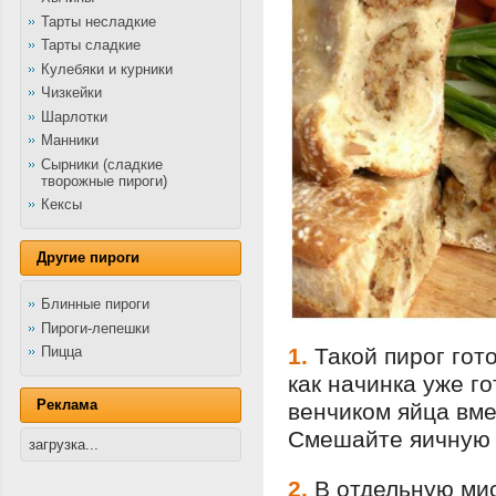
Тарты несладкие
Тарты сладкие
Кулебяки и курники
Чизкейки
Шарлотки
Манники
Сырники (сладкие
творожные пироги)
Кексы
Другие пироги
Блинные пироги
Пироги-лепешки
Пицца
1.
Такой пирог гот
как начинка уже го
Реклама
венчиком яйца вме
Смешайте яичную 
загрузка...
2.
В отдельную мис