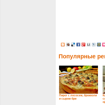
Популярные ре
Пирог с лососем, брокколи
К
и сыром бри
с
о