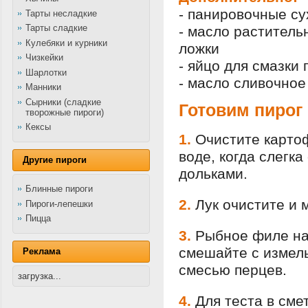
- панировочные сух
Тарты несладкие
Тарты сладкие
- масло раститель
Кулебяки и курники
ложки
Чизкейки
- яйцо для смазки 
Шарлотки
- масло сливочное 
Манники
Сырники (сладкие
Готовим пирог
творожные пироги)
Кексы
1.
Очистите карто
воде, когда слегк
Другие пироги
дольками.
Блинные пироги
2.
Лук очистите и 
Пироги-лепешки
Пицца
3.
Рыбное филе на
смешайте с измел
Реклама
смесью перцев.
загрузка...
4.
Для теста в сме