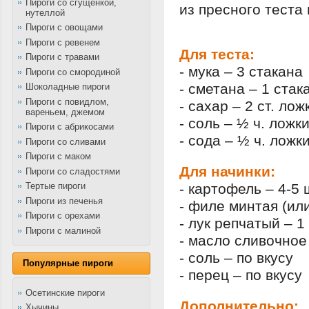
Пироги со сгущенкой,
из пресного теста 
нутеллой
Пироги с овощами
Пироги с ревенем
Для теста:
Пироги с травами
- мука – 3 стакана
Пироги со смородиной
- сметана – 1 стак
Шоколадные пироги
Пироги с повидлом,
- сахар – 2 ст. лож
вареньем, джемом
- соль – ½ ч. ложк
Пироги с абрикосами
- сода – ½ ч. ложк
Пироги со сливами
Пироги с маком
Для начинки:
Пироги со сладостями
- картофель – 4-5 
Тертые пироги
Пироги из печенья
- филе минтая (или
Пироги с орехами
- лук репчатый – 1
Пироги с малиной
- масло сливочное 
- соль – по вкусу
Популярные пироги
- перец – по вкусу
Осетинские пироги
Дополнительно:
Хычины