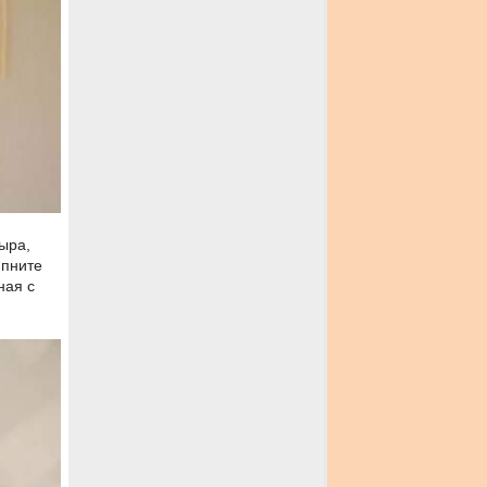
ыра,
ипните
ная с