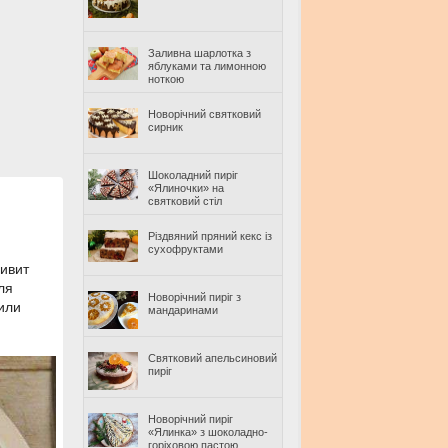
Заливна шарлотка з
яблуками та лимонною
ноткою
Новорічний святковий
сирник
Шоколадний пиріг
«Ялиночки» на
святковий стіл
Різдвяний пряний кекс із
сухофруктами
дивит
ля
Новорічний пиріг з
 или
мандаринами
Святковий апельсиновий
пиріг
Новорічний пиріг
«Ялинка» з шоколадно-
горіховою пастою