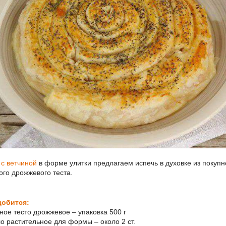
 с ветчиной
в форме улитки предлагаем испечь в духовке из покупн
ого дрожжевого теста.
добится:
еное тесто дрожжевое – упаковка 500 г
ло растительное для формы – около 2 ст.