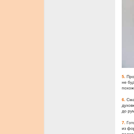
5.
Про
не бу
похож
6.
Сма
духов
до ру
7.
Гот
из фо