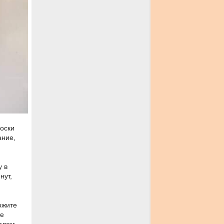
оски
ание,
у в
нут,
ожите
те