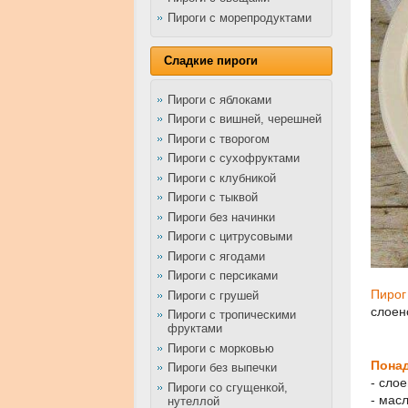
Пироги с морепродуктами
Сладкие пироги
Пироги с яблоками
Пироги с вишней, черешней
Пироги с творогом
Пироги с сухофруктами
Пироги с клубникой
Пироги с тыквой
Пироги без начинки
Пироги с цитрусовыми
Пироги с ягодами
Пироги с персиками
Пирог
Пироги с грушей
слоен
Пироги с тропическими
фруктами
Пироги с морковью
Пона
Пироги без выпечки
- сло
Пироги со сгущенкой,
- мас
нутеллой