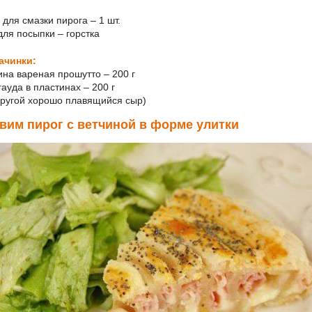
 для смазки пирога – 1 шт.
для посыпки – горстка
ачинки:
чина вареная прошутто – 200 г
гауда в пластинах – 200 г
другой хорошо плавящийся сыр)
вим пирог с ветчиной в форме улитки