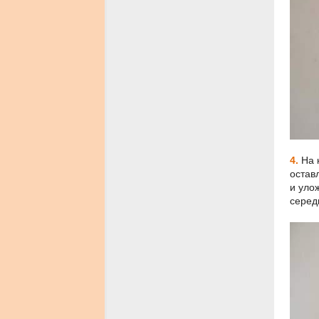
4.
На 
остав
и уло
серед