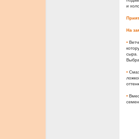
подав
и хол
Прият
На за
•
Ветч
котор
сыра.
Выбра
•
Смаз
ложко
оттен
•
Вмес
семен