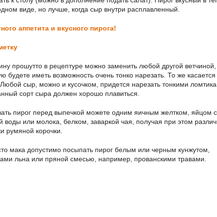
ать к столу (можно в дополнение подать салат). Пирог вкусный в т
одном виде, но лучше, когда сыр внутри расплавленный.
ного аппетита и вкусного пирога!
метку
ину прошутто в рецептуре можно заменить любой другой ветчиной,
ую будете иметь возможность очень тонко нарезать. То же касается
 Любой сыр, можно и кусочком, придется нарезать тонкими ломтика
нный сорт сыра должен хорошо плавиться.
ать пирог перед выпечкой можете одним яичным желтком, яйцом с
й воды или молока, белком, заваркой чая, получая при этом разли
ки румяной корочки.
то мака допустимо посыпать пирог белым или черным кунжутом,
ами льна или пряной смесью, например, прованскими травами.