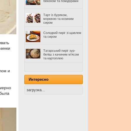
беконом та помідорами
Тарт із буряком,
морквою та козиним
сиром
Солодкий пиріг зі щавлем
та сиром
ивать
чинки
Татарський пиріг зур-
беліш з качиним м'ясом
та картоплею
лом и
Интересно
имерно
загрузка...
 была