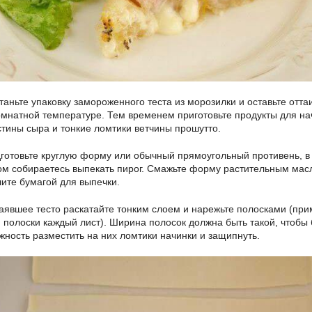
таньте упаковку замороженного теста из морозилки и оставьте отта
омнатной температуре. Тем временем приготовьте продукты для на
стины сыра и тонкие ломтики ветчины прошутто.
готовьте круглую форму или обычный прямоугольный противень, в
ом собираетесь выпекать пирог. Смажьте форму растительным мас
лите бумагой для выпечки.
аявшее тесто раскатайте тонким слоем и нарежьте полосками (пр
и полоски каждый лист). Ширина полосок должна быть такой, чтобы
жность разместить на них ломтики начинки и защипнуть.