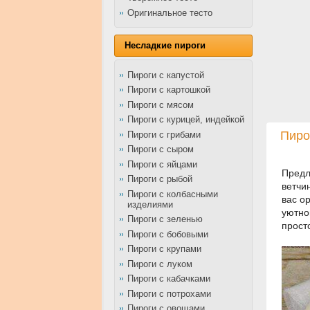
Оригинальное тесто
Несладкие пироги
Пироги с капустой
Пироги с картошкой
Пироги с мясом
Пироги с курицей, индейкой
Пиро
Пироги с грибами
Пироги с сыром
Пироги с яйцами
Предл
Пироги с рыбой
ветчи
Пироги с колбасными
вас о
изделиями
уютно
Пироги с зеленью
прост
Пироги с бобовыми
Пироги с крупами
Пироги с луком
Пироги с кабачками
Пироги с потрохами
Пироги с овощами