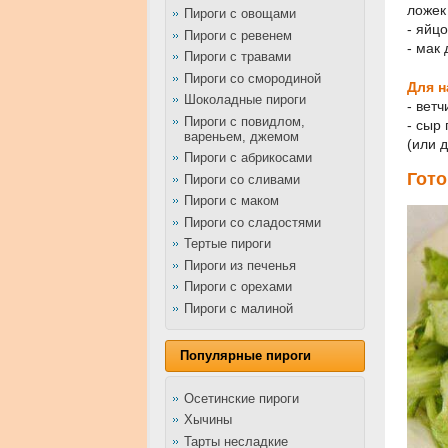
ложек
Пироги с овощами
- яйцо
Пироги с ревенем
- мак 
Пироги с травами
Пироги со смородиной
Для н
Шоколадные пироги
- вет
Пироги с повидлом,
- сыр 
вареньем, джемом
(или 
Пироги с абрикосами
Гото
Пироги со сливами
Пироги с маком
Пироги со сладостями
Тертые пироги
Пироги из печенья
Пироги с орехами
Пироги с малиной
Популярные пироги
Осетинские пироги
Хычины
Тарты несладкие