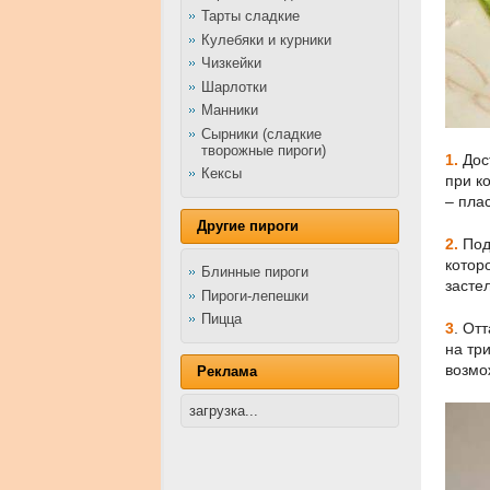
Тарты сладкие
Кулебяки и курники
Чизкейки
Шарлотки
Манники
Сырники (сладкие
творожные пироги)
1.
Дос
Кексы
при к
– пла
Другие пироги
2.
Под
котор
Блинные пироги
засте
Пироги-лепешки
Пицца
3
.
Отт
на тр
возмо
Реклама
загрузка...