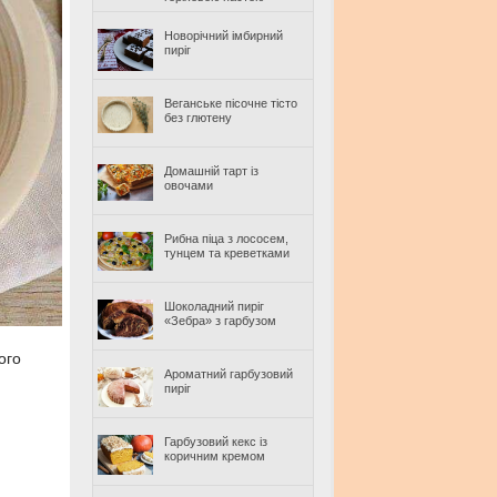
Новорічний імбирний
пиріг
Веганське пісочне тісто
без глютену
Домашній тарт із
овочами
Рибна піца з лососем,
тунцем та креветками
Шоколадний пиріг
«Зебра» з гарбузом
ого
Ароматний гарбузовий
пиріг
Гарбузовий кекс із
коричним кремом