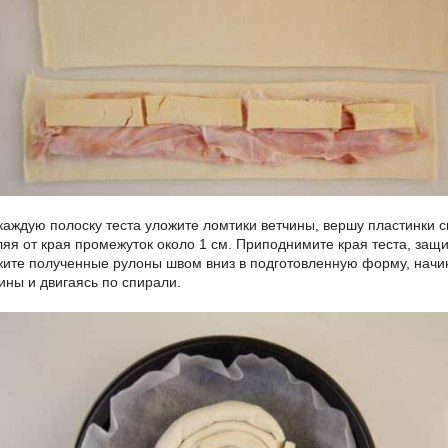
каждую полоску теста уложите ломтики ветчины, вершу пластинки с
ляя от края промежуток около 1 см. Приподнимите края теста, защ
жите полученные рулоны швом вниз в подготовленную форму, начи
ины и двигаясь по спирали.