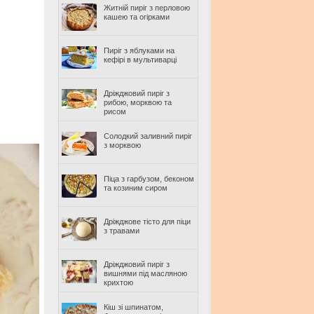
Житній пиріг з перловою
кашею та огірками
Пиріг з яблуками на
кефірі в мультиварці
Дріжджовий пиріг з
рибою, морквою та
рисом
Солодкий заливний пиріг
з морквою
Піца з гарбузом, беконом
та козиним сиром
Дріжджове тісто для піци
з травами
Дріжджовий пиріг з
вишнями під масляною
крихтою
Кіш зі шпинатом,