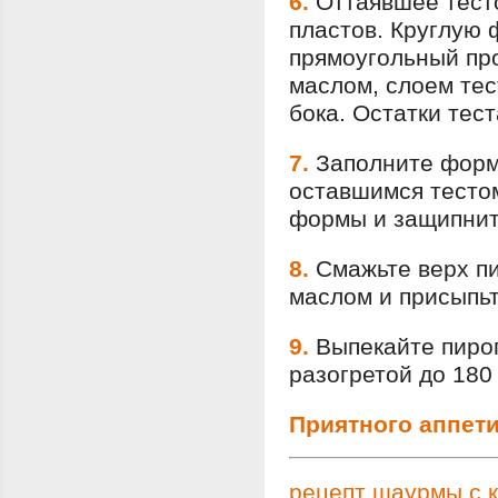
6.
Оттаявшее тесто
пластов. Круглую 
прямоугольный пр
маслом, слоем тес
бока. Остатки тес
7.
Заполните форм
оставшимся тестом
формы и защипнит
8.
Смажьте верх п
маслом и присыпь
9.
Выпекайте пирог
разогретой до 180 
Приятного аппети
рецепт шаурмы с 