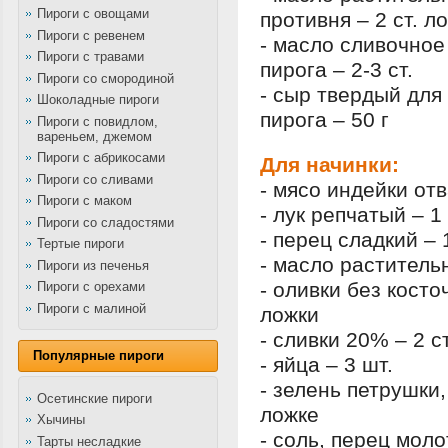
Пироги с овощами
противня – 2 ст. л
Пироги с ревенем
- масло сливочное
Пироги с травами
пирога – 2-3 ст.
Пироги со смородиной
- сыр твердый для
Шоколадные пироги
пирога – 50 г
Пироги с повидлом,
вареньем, джемом
Пироги с абрикосами
Для начинки:
Пироги со сливами
- мясо индейки отв
Пироги с маком
- лук репчатый – 1
Пироги со сладостями
- перец сладкий – 
Тертые пироги
- масло растительн
Пироги из печенья
- оливки без косто
Пироги с орехами
Пироги с малиной
ложки
- сливки 20% – 2 с
Популярные пироги
- яйца – 3 шт.
- зелень петрушки,
Осетинские пироги
ложке
Хычины
- соль, перец моло
Тарты несладкие