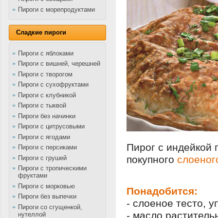
Пироги с морепродуктами
Сладкие пироги
Пироги с яблоками
Пироги с вишней, черешней
Пироги с творогом
Пироги с сухофруктами
Пироги с клубникой
Пироги с тыквой
Пироги без начинки
Пироги с цитрусовыми
Пироги с ягодами
Пирог с индейкой 
Пироги с персиками
покупного
слоеног
Пироги с грушей
Пироги с тропическими
фруктами
Пироги с морковью
Понадобится:
Пироги без выпечки
- слоеное тесто, у
Пироги со сгущенкой,
- масло раститель
нутеллой