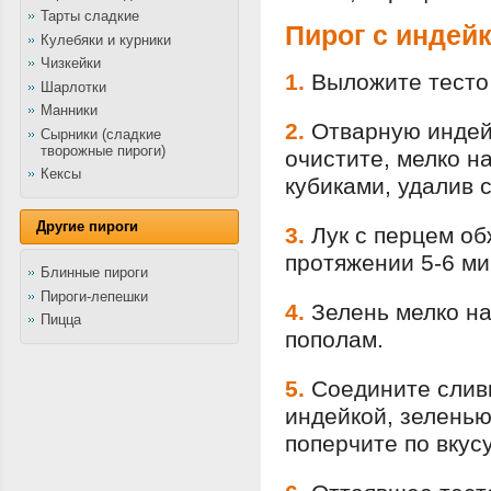
Тарты сладкие
Пирог с индей
Кулебяки и курники
Чизкейки
1.
Выложите тесто 
Шарлотки
Манники
2.
Отварную индей
Сырники (сладкие
творожные пироги)
очистите, мелко н
Кексы
кубиками, удалив 
Другие пироги
3.
Лук с перцем об
протяжении 5-6 ми
Блинные пироги
Пироги-лепешки
4.
Зелень мелко н
Пицца
пополам.
5.
Соедините слив
индейкой, зеленью
поперчите по вкус