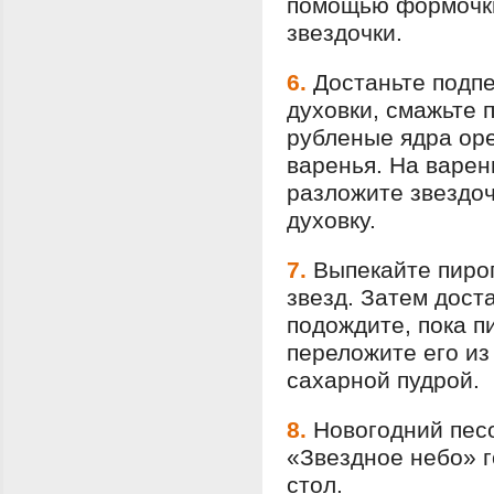
помощью формочки
звездочки.
6.
Достаньте подп
духовки, смажьте 
рубленые ядра оре
варенья. На варен
разложите звездоч
духовку.
7.
Выпекайте пирог
звезд. Затем дост
подождите, пока п
переложите его из
сахарной пудрой.
8.
Новогодний пес
«Звездное небо» г
стол.