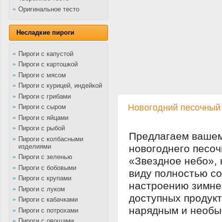
Оригинальное тесто
Несладкие пироги
Пироги с капустой
Пироги с картошкой
Пироги с мясом
Пироги с курицей, индейкой
Пироги с грибами
Новогодний песочный 
Пироги с сыром
Пироги с яйцами
Пироги с рыбой
Предлагаем вашем
Пироги с колбасными
изделиями
новогоднего песоч
Пироги с зеленью
«Звездное небо»,
Пироги с бобовыми
виду полностью со
Пироги с крупами
настроению зимнег
Пироги с луком
доступных продукт
Пироги с кабачками
нарядным и необы
Пироги с потрохами
Пироги с овощами