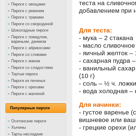
теста на сливочно
Пироги с овощами
добавлением при 
Пироги с ревенем
Пироги с травами
Пироги со смородиной
Для теста:
Шоколадные пироги
- мука – 2 стакана
Пироги с повидлом,
вареньем, джемом
- масло сливочное 
Пироги с абрикосами
- яичный желток – 
Пироги со сливами
- сахарная пудра –
Пироги с маком
- ванильный сахар 
Пироги со сладостями
Тертые пироги
(10 г)
Пироги из печенья
- соль – ½ ч. ложк
Пироги с орехами
- вода холодная – 
Пироги с малиной
Для начинки:
Популярные пироги
- густое варенье 
вишневое или ваш 
Осетинские пироги
- грецкие орехи (и
Хычины
Тарты несладкие