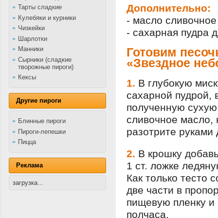
Дополнительно:
Тарты сладкие
Кулебяки и курники
- масло сливочное
Чизкейки
- сахарная пудра д
Шарлотки
Манники
Готовим песоч
Сырники (сладкие
«Звездное неб
творожные пироги)
Кексы
1.
В глубокую миск
сахарной пудрой, 
Другие пироги
полученную сухую
сливочное масло, 
Блинные пироги
разотрите руками 
Пироги-лепешки
Пицца
2.
В крошку добавь
1 ст. ложке ледяну
Реклама
Как только тесто с
загрузка...
две части в пропор
пищевую пленку и 
полчаса.