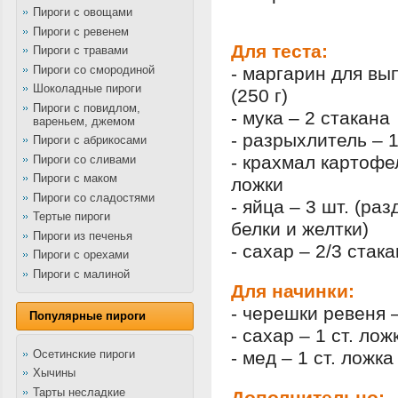
Пироги с овощами
Пироги с ревенем
Для теста:
Пироги с травами
Пироги со смородиной
- маргарин для вып
Шоколадные пироги
(250 г)
Пироги с повидлом,
- мука – 2 стакана
вареньем, джемом
- разрыхлитель – 1
Пироги с абрикосами
- крахмал картофел
Пироги со сливами
Пироги с маком
ложки
Пироги со сладостями
- яйца – 3 шт. (ра
Тертые пироги
белки и желтки)
Пироги из печенья
- сахар – 2/3 стак
Пироги с орехами
Пироги с малиной
Для начинки:
- черешки ревеня –
Популярные пироги
- сахар – 1 ст. лож
Осетинские пироги
- мед – 1 ст. ложка
Хычины
Тарты несладкие
Дополнительно: