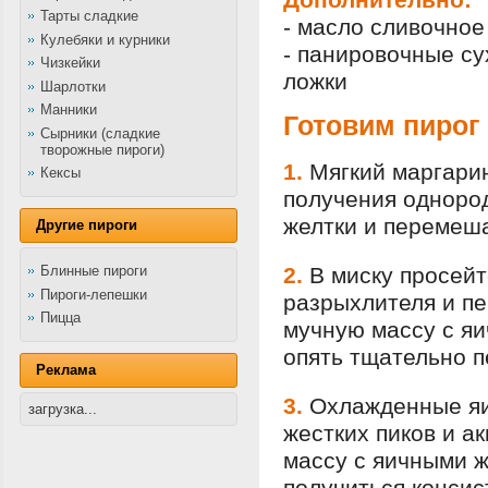
Тарты сладкие
- масло сливочное
Кулебяки и курники
- панировочные су
Чизкейки
ложки
Шарлотки
Манники
Готовим пирог
Сырники (сладкие
творожные пироги)
1.
Мягкий маргарин
Кексы
получения одноро
желтки и перемеш
Другие пироги
2.
В миску просейт
Блинные пироги
Пироги-лепешки
разрыхлителя и п
Пицца
мучную массу с яи
опять тщательно 
Реклама
3.
Охлажденные яи
загрузка...
жестких пиков и а
массу с яичными ж
получиться консис