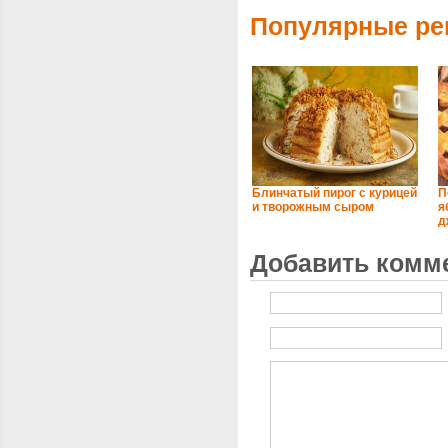
Популярные ре
Блинчатый пирог с курицей
П
и творожным сыром
я
д
Добавить комм