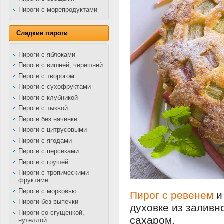
Пироги с морепродуктами
Сладкие пироги
Пироги с яблоками
Пироги с вишней, черешней
Пироги с творогом
Пироги с сухофруктами
Пироги с клубникой
Пироги с тыквой
Пироги без начинки
Пироги с цитрусовыми
Пироги с ягодами
Пироги с персиками
Пироги с грушей
Пироги с тропическими
фруктами
Пироги с морковью
Пирог с ревенем
и
Пироги без выпечки
духовке из заливн
Пироги со сгущенкой,
сахаром.
нутеллой