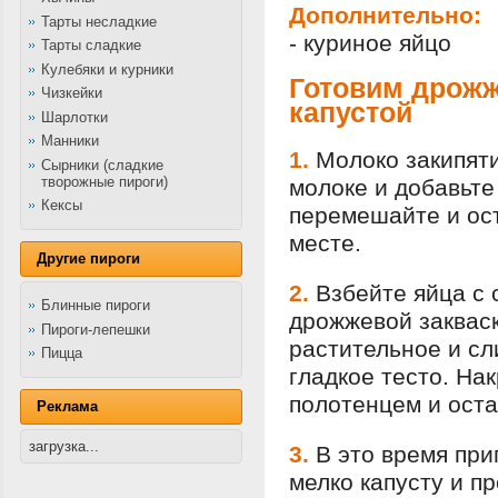
Дополнительно:
Тарты несладкие
- куриное яйцо
Тарты сладкие
Кулебяки и курники
Готовим дрожж
Чизкейки
капустой
Шарлотки
Манники
1.
Молоко закипяти
Сырники (сладкие
творожные пироги)
молоке и добавьте
Кексы
перемешайте и ост
месте.
Другие пироги
2.
Взбейте яйца с 
Блинные пироги
дрожжевой закваск
Пироги-лепешки
растительное и сл
Пицца
гладкое тесто. На
полотенцем и оста
Реклама
загрузка...
3.
В это время при
мелко капусту и п