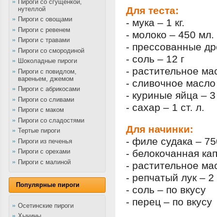
Пироги со сгущенкой,
Для теста:
нутеллой
Пироги с овощами
- мука – 1 кг.
Пироги с ревенем
- молоко – 450 мл.
Пироги с травами
- прессованные др
Пироги со смородиной
- соль – 12 г
Шоколадные пироги
- растительное мас
Пироги с повидлом,
вареньем, джемом
- сливочное масло 
Пироги с абрикосами
- куриные яйца – 3
Пироги со сливами
- сахар – 1 ст. л.
Пироги с маком
Пироги со сладостями
Для начинки:
Тертые пироги
- филе судака – 75
Пироги из печенья
- белокочанная кап
Пироги с орехами
Пироги с малиной
- растительное мас
- репчатый лук – 2
Популярные пироги
- соль – по вкусу
- перец – по вкусу
Осетинские пироги
Хычины