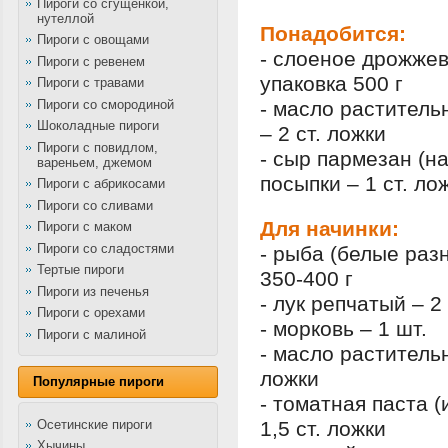
Пироги со сгущенкой,
нутеллой
Понадобится:
Пироги с овощами
- слоеное дрожжев
Пироги с ревенем
упаковка 500 г
Пироги с травами
Пироги со смородиной
- масло растител
Шоколадные пироги
– 2 ст. ложки
Пироги с повидлом,
- сыр пармезан (н
вареньем, джемом
посыпки – 1 ст. ло
Пироги с абрикосами
Пироги со сливами
Для начинки:
Пироги с маком
Пироги со сладостями
- рыба (белые раз
Тертые пироги
350-400 г
Пироги из печенья
- лук репчатый – 2
Пироги с орехами
- морковь – 1 шт.
Пироги с малиной
- масло растительн
ложки
Популярные пироги
- томатная паста (
Осетинские пироги
1,5 ст. ложки
Хычины