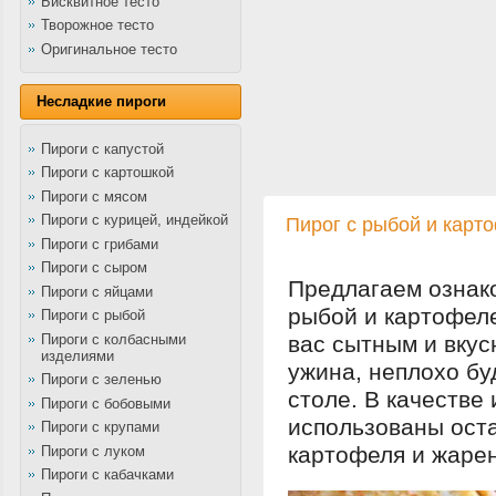
Бисквитное тесто
Творожное тесто
Оригинальное тесто
Несладкие пироги
Пироги с капустой
Пироги с картошкой
Пироги с мясом
Пироги с курицей, индейкой
Пирог с рыбой и карт
Пироги с грибами
Пироги с сыром
Предлагаем ознако
Пироги с яйцами
рыбой и картофеле
Пироги с рыбой
Пироги с колбасными
вас сытным и вкус
изделиями
ужина, неплохо бу
Пироги с зеленью
столе. В качестве
Пироги с бобовыми
использованы оста
Пироги с крупами
картофеля и жаре
Пироги с луком
Пироги с кабачками