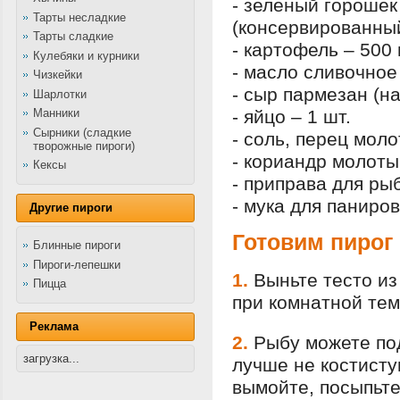
- зеленый горошек
Тарты несладкие
(консервированны
Тарты сладкие
- картофель – 500 
Кулебяки и курники
- масло сливочное 
Чизкейки
- сыр пармезан (на
Шарлотки
Манники
- яйцо – 1 шт.
Сырники (сладкие
- соль, перец моло
творожные пироги)
- кориандр молоты
Кексы
- приправа для рыб
- мука для паниров
Другие пироги
Готовим пирог
Блинные пироги
Пироги-лепешки
1.
Выньте тесто из
Пицца
при комнатной тем
Реклама
2.
Рыбу можете под
загрузка...
лучше не костисту
вымойте, посыпьте