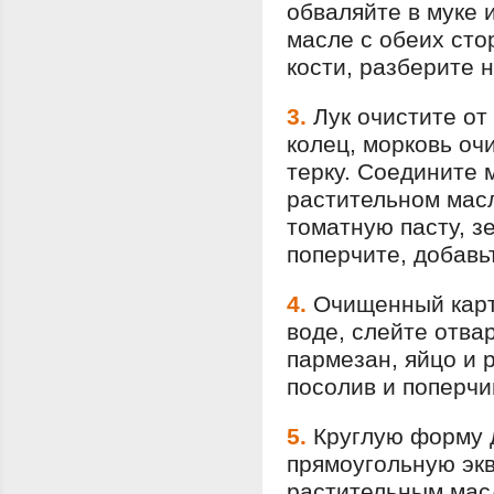
обваляйте в муке 
масле с обеих сто
кости, разберите 
3.
Лук очистите от
колец, морковь оч
терку. Соедините 
растительном масл
томатную пасту, з
поперчите, добавь
4.
Очищенный карт
воде, слейте отва
пармезан, яйцо и 
посолив и поперчив
5.
Круглую форму 
прямоугольную эк
растительным масл