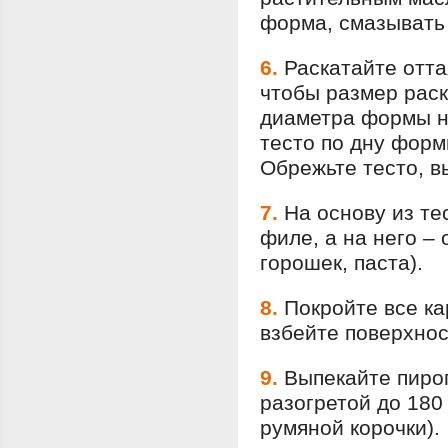
форма, смазывать 
6.
Раскатайте отт
чтобы размер рас
диаметра формы на
тесто по дну форм
Обрежьте тесто, в
7.
На основу из те
филе, а на него –
горошек, паста).
8.
Покройте все к
взбейте поверхнос
9.
Выпекайте пирог
разогретой до 180
румяной корочки).