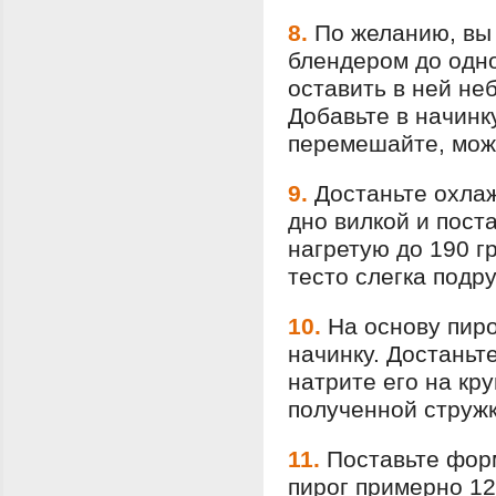
8.
По желанию, вы
блендером до одн
оставить в ней не
Добавьте в начинк
перемешайте, мож
9.
Достаньте охла
дно вилкой и пост
нагретую до 190 г
тесто слегка подр
10.
На основу пир
начинку. Достаньт
натрите его на кр
полученной стружк
11.
Поставьте форм
пирог примерно 12