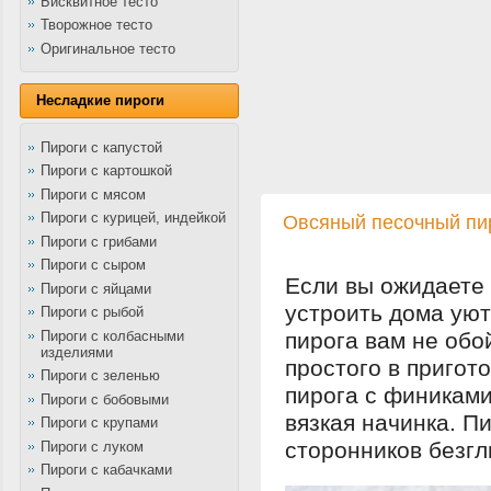
Бисквитное тесто
Творожное тесто
Оригинальное тесто
Несладкие пироги
Пироги с капустой
Пироги с картошкой
Пироги с мясом
Пироги с курицей, индейкой
Овсяный песочный пи
Пироги с грибами
Пироги с сыром
Если вы ожидаете 
Пироги с яйцами
устроить дома уют
Пироги с рыбой
Пироги с колбасными
пирога вам не обо
изделиями
простого в пригот
Пироги с зеленью
пирога с финиками
Пироги с бобовыми
вязкая начинка. П
Пироги с крупами
сторонников безг
Пироги с луком
Пироги с кабачками