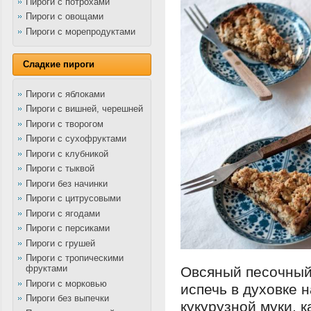
Пироги с потрохами
Пироги с овощами
Пироги с морепродуктами
Сладкие пироги
Пироги с яблоками
Пироги с вишней, черешней
Пироги с творогом
Пироги с сухофруктами
Пироги с клубникой
Пироги с тыквой
Пироги без начинки
Пироги с цитрусовыми
Пироги с ягодами
Пироги с персиками
Пироги с грушей
Пироги с тропическими
фруктами
Овсяный песочны
Пироги с морковью
испечь в духовке 
Пироги без выпечки
кукурузной муки, 