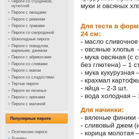
Пироги со сгущенкой,
муки и овсяных хл
нутеллой
Пироги с овощами
Пироги с ревенем
Для теста в фор
Пироги с травами
Пироги со смородиной
24 см:
Шоколадные пироги
- масло сливочное 
Пироги с повидлом,
- овсяные хлопья 
вареньем, джемом
- мука овсяная (с
Пироги с абрикосами
без глютена) – 1 с
Пироги со сливами
Пироги с маком
- мука кукурузная 
Пироги со сладостями
- крахмал картофе
Тертые пироги
- яйца – 2-3 шт.
Пироги из печенья
- вода холодная – 
Пироги с орехами
Пироги с малиной
Для начинки:
- вяленые финики 
Популярные пироги
- сливовый джем (
Осетинские пироги
- корица молотая –
Хычины