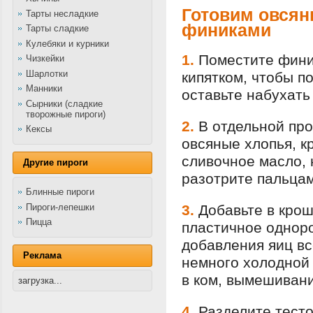
Готовим овсян
Тарты несладкие
финиками
Тарты сладкие
Кулебяки и курники
1.
Поместите фини
Чизкейки
Шарлотки
кипятком, чтобы п
Манники
оставьте набухать 
Сырники (сладкие
творожные пироги)
2.
В отдельной про
Кексы
овсяные хлопья, к
сливочное масло, 
Другие пироги
разотрите пальцам
Блинные пироги
Пироги-лепешки
3.
Добавьте в крош
Пицца
пластичное одноро
добавления яиц вс
Реклама
немного холодной 
в ком, вымешивани
загрузка...
4.
Разделите тесто