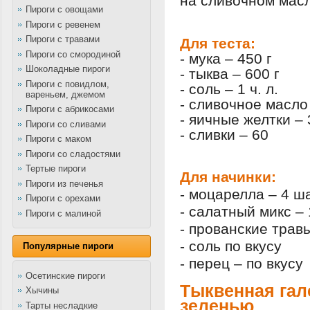
на сливочном масл
Пироги с овощами
Пироги с ревенем
Пироги с травами
Для теста:
Пироги со смородиной
- мука – 450 г
Шоколадные пироги
- тыква – 600 г
Пироги с повидлом,
- соль – 1 ч. л.
вареньем, джемом
- сливочное масло 
Пироги с абрикосами
- яичные желтки – 
Пироги со сливами
- сливки – 60
Пироги с маком
Пироги со сладостями
Тертые пироги
Для начинки:
Пироги из печенья
- моцарелла – 4 ш
Пироги с орехами
- салатный микс – 
Пироги с малиной
- прованские трав
- соль по вкусу
Популярные пироги
- перец – по вкусу
Осетинские пироги
Тыквенная гал
Хычины
зеленью
Тарты несладкие