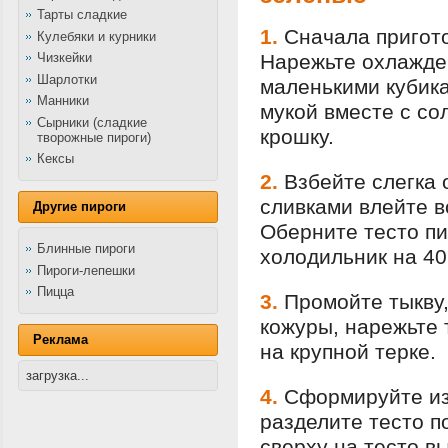
Тарты сладкие
1.
Сначала пригото
Кулебяки и курники
Чизкейки
Нарежьте охлажде
Шарлотки
маленькими кубика
Манники
мукой вместе с со
Сырники (сладкие
крошку.
творожные пироги)
Кексы
2.
Взбейте слегка 
сливками влейте в
Другие пироги
Оберните тесто пи
Блинные пироги
холодильник на 40
Пироги-лепешки
Пицца
3.
Промойте тыкву,
кожуры, нарежьте 
Реклама
на крупной терке.
загрузка...
4.
Сформируйте из 
разделите тесто п
сверху на тесто в