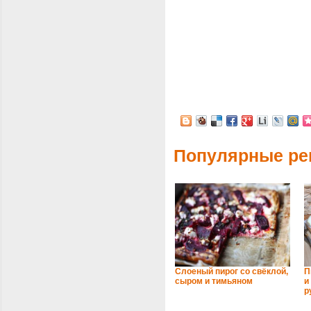
Популярные ре
Слоеный пирог со свёклой,
П
сыром и тимьяном
и
р