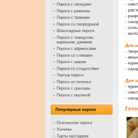
- смет
Пироги с овощами
- раст
Пироги с ревенем
- разр
Пироги с травами
- саха
Пироги со смородиной
- сол
Шоколадные пироги
- моло
Пироги с повидлом,
вареньем, джемом
Для н
Пироги с абрикосами
- твор
Пироги со сливами
- виш
Пироги с маком
- кури
Пироги со сладостями
- саха
Тертые пироги
Для з
Пироги из печенья
- кури
Пироги с орехами
- смет
Пироги с малиной
- саха
Гото
Популярные пироги
Осетинские пироги
Хычины
Тарты несладкие