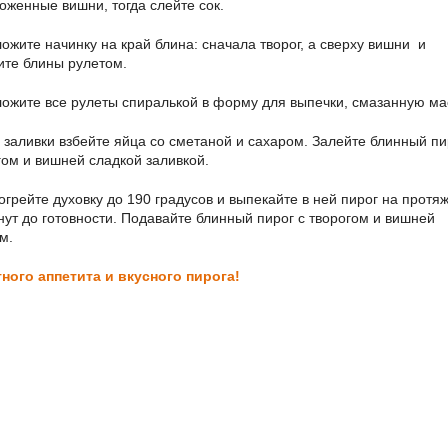
оженные вишни, тогда слейте сок.
жите начинку на край блина: сначала творог, а сверху вишни и
ите блины рулетом.
ожите все рулеты спиралькой в форму для выпечки, смазанную ма
 заливки взбейте яйца со сметаной и сахаром. Залейте блинный пи
гом и вишней сладкой заливкой.
огрейте духовку до 190 градусов и выпекайте в ней пирог на протя
нут до готовности. Подавайте блинный пирог с творогом и вишней
м.
ного аппетита и вкусного пирога!