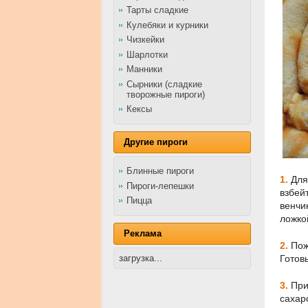
Тарты сладкие
Кулебяки и курники
Чизкейки
Шарлотки
Манники
Сырники (сладкие
творожные пироги)
Кексы
Другие пироги
Блинные пироги
1.
Для 
Пироги-лепешки
взбей
Пицца
венчи
ложко
Реклама
2.
Пож
загрузка...
Готов
3.
Приг
сахар