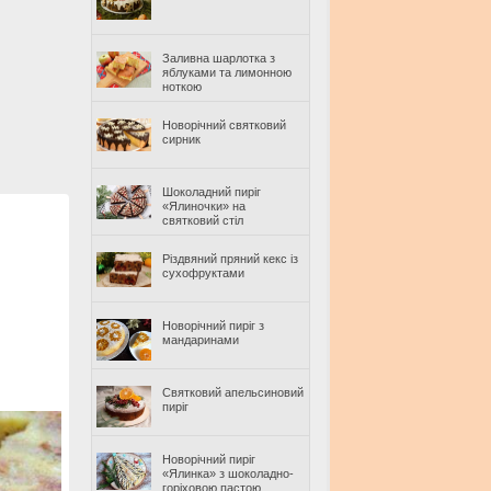
Заливна шарлотка з
яблуками та лимонною
ноткою
Новорічний святковий
сирник
Шоколадний пиріг
«Ялиночки» на
святковий стіл
Різдвяний пряний кекс із
сухофруктами
Новорічний пиріг з
мандаринами
Святковий апельсиновий
пиріг
Новорічний пиріг
«Ялинка» з шоколадно-
горіховою пастою