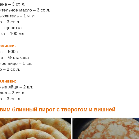
ана – 3 ст. л.
ительное масло – 3 ст. л.
ыхлитель – 1 ч. л.
р – 3 ст. л.
ь – щепотка
ка – 100 мл.
ачинки:
ог – 500 г
ня – ½ стакана
ное яйцо – 1 шт.
р – 2 ст. л.
аливки:
ные яйца – 2 шт.
ана – 3 ст. л.
р – 3 ст. л.
вим блинный пирог с творогом и вишней