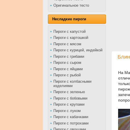
Оригинальное тесто
Несладкие пироги
Пироги с капустой
Пироги с картошкой
Пироги с мясом
Пироги с курицей, индейкой
Блин
Пироги с грибами
Пироги с сыром
Пироги с яйцами
На Ма
Пироги с рыбой
отлич
Пироги с колбасными
тольк
изделиями
пирож
Пироги с зеленью
запеч
Пироги с бобовыми
попро
Пироги с крупами
Пироги с луком
Пироги с кабачками
Пироги с потрохами
Пироги с овощами