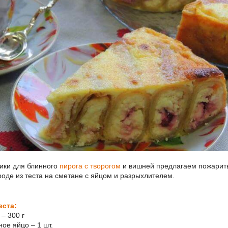
ики для блинного
пирога с творогом
и вишней предлагаем пожарит
роде из теста на сметане с яйцом и разрыхлителем.
еста:
 – 300 г
ное яйцо – 1 шт.