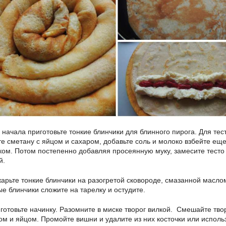
начала приготовьте тонкие блинчики для блинного пирога. Для тес
те сметану с яйцом и сахаром, добавьте соль и молоко взбейте еще
ком. Потом постепенно добавляя просеянную муку, замесите тесто
й.
арьте тонкие блинчики на разогретой сковороде, смазанной масло
ые блинчики сложите на тарелку и остудите.
отовьте начинку. Разомните в миске творог вилкой. Смешайте твор
ом и яйцом. Промойте вишни и удалите из них косточки или исполь