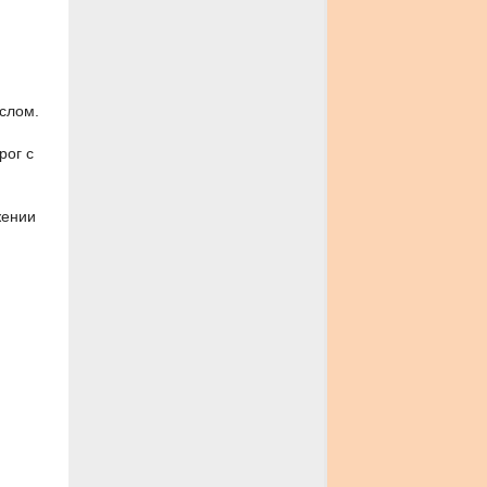
слом.
рог с
жении