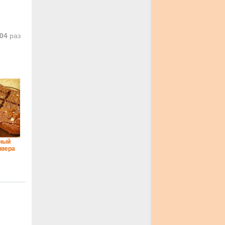
04
раз
ный
ивера