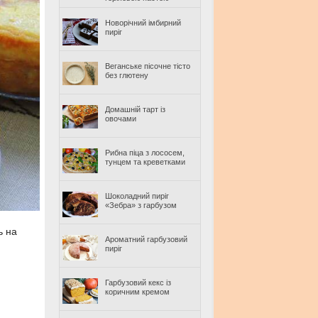
Новорічний імбирний
пиріг
Веганське пісочне тісто
без глютену
Домашній тарт із
овочами
Рибна піца з лососем,
тунцем та креветками
Шоколадний пиріг
«Зебра» з гарбузом
ь на
Ароматний гарбузовий
пиріг
Гарбузовий кекс із
коричним кремом