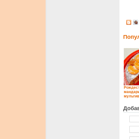
Попу
Рождест
мандар
мультив
Доба