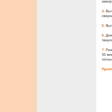
замор
4.
Выло
сверн
5.
Выл
6.
Для
творо
7.
Раз
35 ми
теплы
Прият