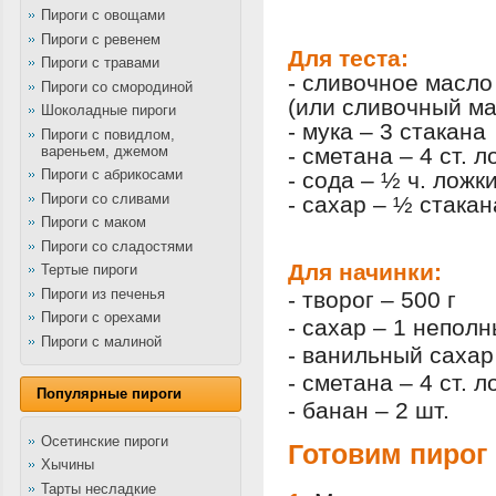
Пироги с овощами
Пироги с ревенем
Для теста:
Пироги с травами
- сливочное масло 
Пироги со смородиной
(или сливочный ма
Шоколадные пироги
- мука – 3 стакана
Пироги с повидлом,
вареньем, джемом
- сметана – 4 ст. л
Пироги с абрикосами
- сода – ½ ч. ложк
Пироги со сливами
- сахар – ½ стакан
Пироги с маком
Пироги со сладостями
Для начинки:
Тертые пироги
Пироги из печенья
- творог – 500 г
Пироги с орехами
- сахар – 1 непол
Пироги с малиной
- ванильный сахар 
- сметана – 4 ст. л
Популярные пироги
- банан – 2 шт.
Осетинские пироги
Готовим пирог
Хычины
Тарты несладкие