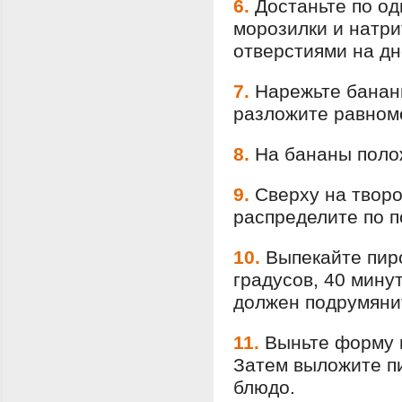
6.
Достаньте по од
морозилки и натри
отверстиями на д
7.
Нарежьте банан
разложите равноме
8.
На бананы поло
9.
Сверху на творо
распределите по п
10.
Выпекайте пиро
градусов, 40 минут
должен подрумяни
11.
Выньте форму и
Затем выложите пи
блюдо.