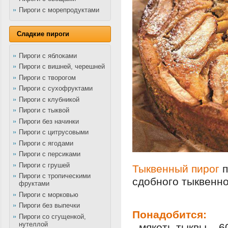
Пироги с морепродуктами
Сладкие пироги
Пироги с яблоками
Пироги с вишней, черешней
Пироги с творогом
Пироги с сухофруктами
Пироги с клубникой
Пироги с тыквой
Пироги без начинки
Пироги с цитрусовыми
Пироги с ягодами
Пироги с персиками
Пироги с грушей
Тыквенный пирог
п
Пироги с тропическими
сдобного тыквенно
фруктами
Пироги с морковью
Пироги без выпечки
Понадобится:
Пироги со сгущенкой,
нутеллой
- мякоть тыквы – 6