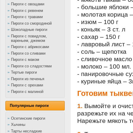
Пироги с овощами
- большие яблоки –
Пироги с ревенем
- молотая корица – 
Пироги с травами
- изюм – 100 г
Пироги со смородиной
- коньяк – 3 ст. л
Шоколадные пироги
- сахар – 150 г
Пироги с повидлом,
вареньем, джемом
- лавровый лист – 
Пироги с абрикосами
- соль – щепотка
Пироги со сливами
- сливочное масло –
Пироги с маком
- молоко – 100 мл.
Пироги со сладостями
Тертые пироги
- панировочные су
Пироги из печенья
- куриные яйца – 3
Пироги с орехами
Пироги с малиной
Готовим тыкве
1.
Вымойте и очист
Популярные пироги
разрежьте их на ч
Осетинские пироги
Нарежьте мякоть т
Хычины
Тарты несладкие