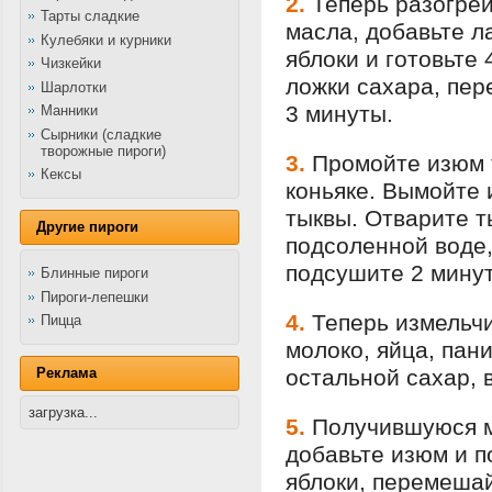
2.
Теперь разогрей
Тарты сладкие
масла, добавьте л
Кулебяки и курники
яблоки и готовьте
Чизкейки
ложки сахара, пер
Шарлотки
3 минуты.
Манники
Сырники (сладкие
творожные пироги)
3.
Промойте изюм 
Кексы
коньяке. Вымойте 
тыквы. Отварите т
Другие пироги
подсоленной воде,
подсушите 2 минут
Блинные пироги
Пироги-лепешки
4.
Теперь измельчи
Пицца
молоко, яйца, пан
Реклама
остальной сахар, 
загрузка...
5.
Получившуюся м
добавьте изюм и 
яблоки, перемешай