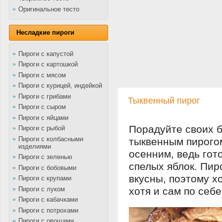
Оригинальное тесто
Несладкие пироги
Пироги с капустой
Пироги с картошкой
Пироги с мясом
Пироги с курицей, индейкой
Пироги с грибами
Тыквенный пирог
Пироги с сыром
Пироги с яйцами
Порадуйте своих 
Пироги с рыбой
Пироги с колбасными
тыквенным пирогом
изделиями
осенним, ведь гот
Пироги с зеленью
спелых яблок. Пир
Пироги с бобовыми
вкусны, поэтому х
Пироги с крупами
Пироги с луком
хотя и сам по себе
Пироги с кабачками
Пироги с потрохами
Пироги с овощами