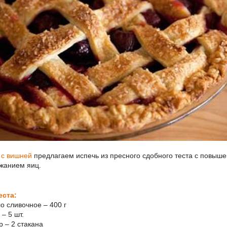
 с вишней
предлагаем испечь из пресного сдобного теста с повыш
жанием яиц.
еста:
ло сливочное – 400 г
 – 5 шт.
р – 2 стакана