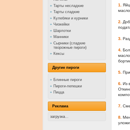
1.
Яйц
Тарты несладкие
масло
Тарты сладкие
Кулебяки и курники
2.
Доб
Чизкейки
подат
Шарлотки
Манники
3.
Раз
Сырники (сладкие
творожные пироги)
4.
Бол
Кексы
масло
борти
Другие пироги
5.
При
Блинные пироги
6.
Из 
Пироги-лепешки
Откин
Пицца
компо
7.
Сме
Реклама
загрузка...
8.
Мен
уложи