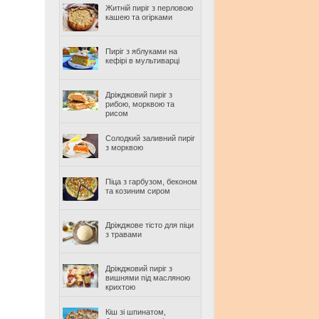
Житній пиріг з перловою
кашею та огірками
Пиріг з яблуками на
кефірі в мультиварці
Дріжджовий пиріг з
рибою, морквою та
рисом
Солодкий заливний пиріг
з морквою
Піца з гарбузом, беконом
та козиним сиром
Дріжджове тісто для піци
з травами
Дріжджовий пиріг з
вишнями під масляною
крихтою
Кіш зі шпинатом,