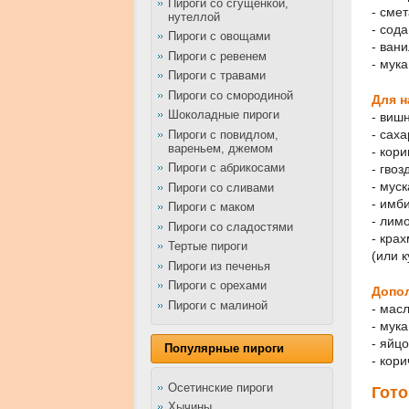
Пироги со сгущенкой,
- смет
нутеллой
- сода
Пироги с овощами
- ван
Пироги с ревенем
- мука
Пироги с травами
Пироги со смородиной
Для н
Шоколадные пироги
- вишн
- саха
Пироги с повидлом,
вареньем, джемом
- кор
Пироги с абрикосами
- гвоз
- мус
Пироги со сливами
- имб
Пироги с маком
- лимо
Пироги со сладостями
- кра
Тертые пироги
(или 
Пироги из печенья
Пироги с орехами
Допо
Пироги с малиной
- мас
- мук
- яйцо
Популярные пироги
- кор
Осетинские пироги
Гото
Хычины