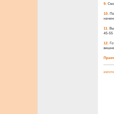
9.
Сма
10.
По
начин
11.
Вы
45-55 
12.
Го
вишне
Прият
изгот