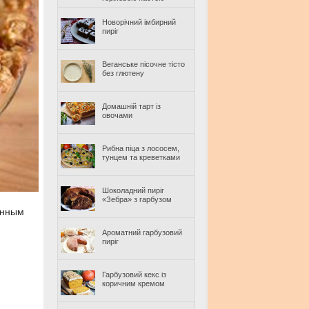
Новорічний імбирний
пиріг
Веганське пісочне тісто
без глютену
Домашній тарт із
овочами
Рибна піца з лососем,
тунцем та креветками
Шоколадний пиріг
«Зебра» з гарбузом
енным
Ароматний гарбузовий
пиріг
Гарбузовий кекс із
коричним кремом