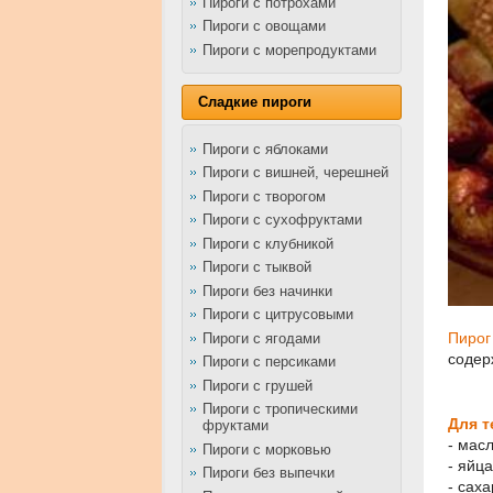
Пироги с потрохами
Пироги с овощами
Пироги с морепродуктами
Сладкие пироги
Пироги с яблоками
Пироги с вишней, черешней
Пироги с творогом
Пироги с сухофруктами
Пироги с клубникой
Пироги с тыквой
Пироги без начинки
Пироги с цитрусовыми
Пирог
Пироги с ягодами
содер
Пироги с персиками
Пироги с грушей
Пироги с тропическими
Для т
фруктами
- мас
Пироги с морковью
- яйца
Пироги без выпечки
- саха