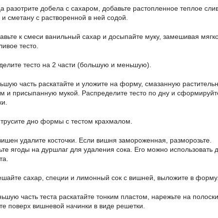
а разотрите добела с сахаром, добавьте растопленное теплое сли
 и сметану с растворенной в ней содой.
авьте к смеси ванильный сахар и досыпайте муку, замешивая мягк
ливое тесто.
делите тесто на 2 части (большую и меньшую).
ьшую часть раскатайте и уложите на форму, смазанную раститель
м и присыпанную мукой. Распределите тесто по дну и сформируйт
ки.
трусите дно формы с тестом крахмалом.
вишен удалите косточки. Если вишня замороженная, разморозьте.
ьте ягоды на дуршлаг для удаления сока. Его можно использовать 
та.
шайте сахар, специи и лимонный сок с вишней, выложите в форму
ьшую часть теста раскатайте тонким пластом, нарежьте на полоски
те поверх вишневой начинки в виде решетки.