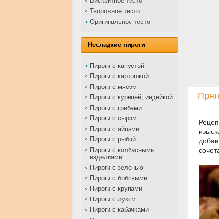
Бисквитное тесто
Творожное тесто
Оригинальное тесто
Несладкие пироги
Пироги с капустой
Пироги с картошкой
Пироги с мясом
Прян
Пироги с курицей, индейкой
Пироги с грибами
Пироги с сыром
Рецеп
Пироги с яйцами
изыск
Пироги с рыбой
добав
Пироги с колбасными
сочет
изделиями
Пироги с зеленью
Пироги с бобовыми
Пироги с крупами
Пироги с луком
Пироги с кабачками