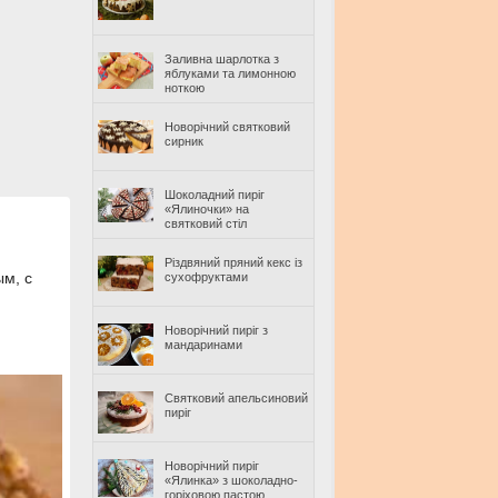
Заливна шарлотка з
яблуками та лимонною
ноткою
Новорічний святковий
сирник
Шоколадний пиріг
«Ялиночки» на
святковий стіл
Різдвяний пряний кекс із
ым, с
сухофруктами
Новорічний пиріг з
мандаринами
Святковий апельсиновий
пиріг
Новорічний пиріг
«Ялинка» з шоколадно-
горіховою пастою