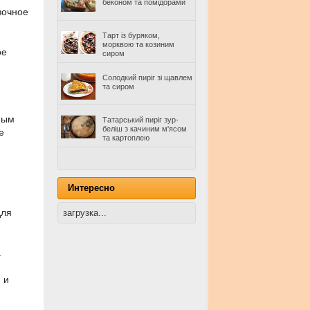
беконом та помідорами
вочное
Тарт із буряком,
морквою та козиним
ое
сиром
Солодкий пиріг зі щавлем
та сиром
ным
Татарський пиріг зур-
беліш з качиним м'ясом
е
та картоплею
Интересно
для
загрузка...
.
 и