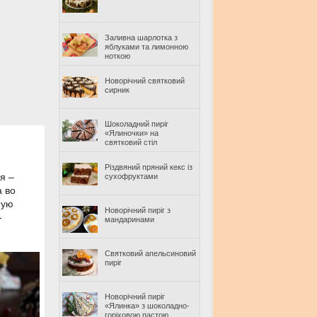
Заливна шарлотка з
яблуками та лимонною
ноткою
Новорічний святковий
сирник
Шоколадний пиріг
«Ялиночки» на
святковий стіл
Різдвяний пряний кекс із
я –
сухофруктами
а во
ную
Новорічний пиріг з
-
мандаринами
Святковий апельсиновий
пиріг
Новорічний пиріг
«Ялинка» з шоколадно-
горіховою пастою