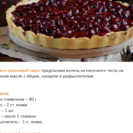
жно-вишневый пирог
предлагаем испечь из песочного теста на
чном масле с яйцом, сахаром и разрыхлителем.
еста:
о сливочное – 80 г
р – 2 ст. ложки
 – 1 шт.
 – около 1 стакана
ыхлитель – 1 ч. ложка