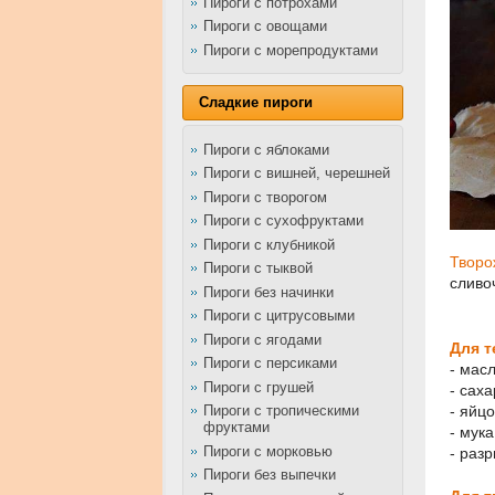
Пироги с потрохами
Пироги с овощами
Пироги с морепродуктами
Сладкие пироги
Пироги с яблоками
Пироги с вишней, черешней
Пироги с творогом
Пироги с сухофруктами
Пироги с клубникой
Творо
Пироги с тыквой
сливо
Пироги без начинки
Пироги с цитрусовыми
Пироги с ягодами
Для т
Пироги с персиками
- масл
Пироги с грушей
- саха
Пироги с тропическими
- яйцо
фруктами
- мука
Пироги с морковью
- разр
Пироги без выпечки