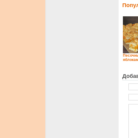
Попу
Песочны
яблока
Доба