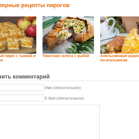
лярные рецепты пирогов
й пирог с тыквой и
Томатная галета с рыбой
Апельсиновая шарл
ми
по-итальянски
вить комментарий
Имя (обязательное)
E-Mail (обязательное)