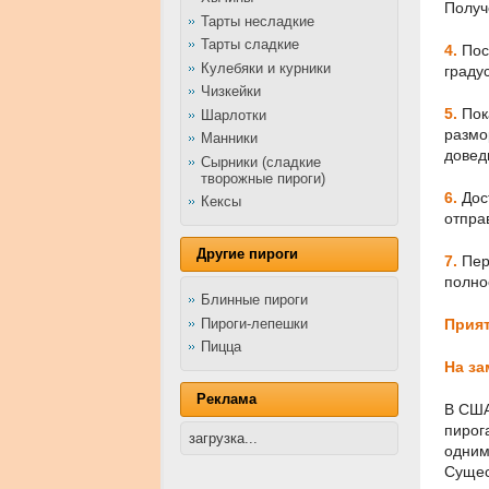
Получ
Тарты несладкие
Тарты сладкие
4.
Пос
Кулебяки и курники
граду
Чизкейки
5.
Пок
Шарлотки
размо
Манники
довед
Сырники (сладкие
творожные пироги)
6.
Дос
Кексы
отпра
Другие пироги
7.
Пер
полно
Блинные пироги
Пироги-лепешки
Прият
Пицца
На за
Реклама
В США
пирог
загрузка...
одним
Сущес