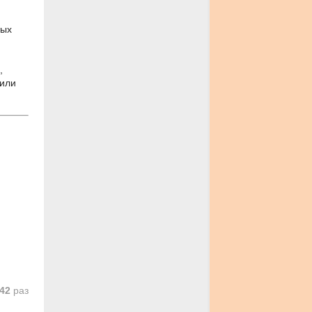
ных
,
 или
42
раз