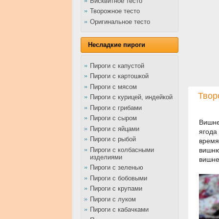
Бисквитное тесто
Творожное тесто
Оригинальное тесто
Несладкие пироги
Пироги с капустой
Пироги с картошкой
Пироги с мясом
Твор
Пироги с курицей, индейкой
Пироги с грибами
Пироги с сыром
Вишне
Пироги с яйцами
ягода
Пироги с рыбой
время
Пироги с колбасными
вишню
изделиями
вишне
Пироги с зеленью
Пироги с бобовыми
Пироги с крупами
Пироги с луком
Пироги с кабачками