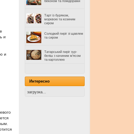
беконом та помідорами
Тарт із буряком,
морквою та козиним
сиром
е
Солодкий пиріг зі щавлем
ь и
та сиром
Татарський пиріг зур-
ю и
беліш з качиним м'ясом
та картоплею
Интересно
загрузка...
евого
ется
ным.
отится