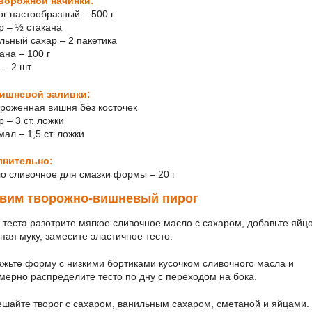
ворожной начинки:
ог пастообразный – 500 г
ар – ½ стакана
ильный сахар – 2 пакетика
ана – 100 г
 – 2 шт.
ишневой заливки:
ороженная вишня без косточек
р – 3 ст. ложки
мал – 1,5 ст. ложки
лнительно:
ло сливочное для смазки формы – 20 г
овим творожно-вишневый пирог
 теста разотрите мягкое сливочное масло с сахаром, добавьте яйцо
пая муку, замесите эластичное тесто.
жьте форму с низкими бортиками кусочком сливочного масла и
мерно распределите тесто по дну с переходом на бока.
шайте творог с сахаром, ванильным сахаром, сметаной и яйцами.