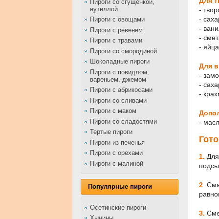
Для т
Пироги со сгущенкой,
нутеллой
- твор
- сах
Пироги с овощами
- ван
Пироги с ревенем
- смет
Пироги с травами
- яйца
Пироги со смородиной
Шоколадные пироги
Для в
Пироги с повидлом,
- зам
вареньем, джемом
- саха
Пироги с абрикосами
- крах
Пироги со сливами
Пироги с маком
Допо
Пироги со сладостями
- мас
Тертые пироги
Гот
Пироги из печенья
Пироги с орехами
1.
Для
Пироги с малиной
подсы
2
.
Сма
Популярные пироги
равно
Осетинские пироги
3.
Сме
Хычины