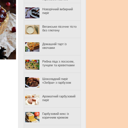
Новорічний імбирний
пиріг
Веганське пісочне тісто
без глютену
Домашній тарт із
овочами
Рибна піца з лососем,
тунцем та креветками
Шоколадний пиріг
«Зебра» з гарбузом
Ароматний гарбузовий
пиріг
Гарбузовий кекс із
коричним кремом