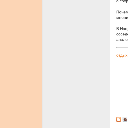
о сох
Почем
мнени
В Нац
сосед
анало
отдых