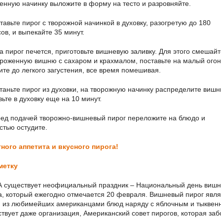
енную начинку выложите в форму на тесто и разровняйте.
тавьте пирог с творожной начинкой в духовку, разогретую до 180
сов, и выпекайте 35 минут.
а пирог печется, приготовьте вишневую заливку. Для этого смешайт
роженную вишню с сахаром и крахмалом, поставьте на малый огон
ите до легкого загустения, все время помешивая.
таньте пирог из духовки, на творожную начинку распределите вишн
вьте в духовку еще на 10 минут.
ед подачей творожно-вишневый пирог переложите на блюдо и
стью остудите.
ного аппетита и вкусного пирога!
метку
 существует неофициальный праздник – Национальный день вишн
а, который ежегодно отмечается 20 февраля. Вишневый пирог явля
 из любимейших американцами блюд наряду с яблочным и тыквен
твует даже организация, Американский совет пирогов, которая заб