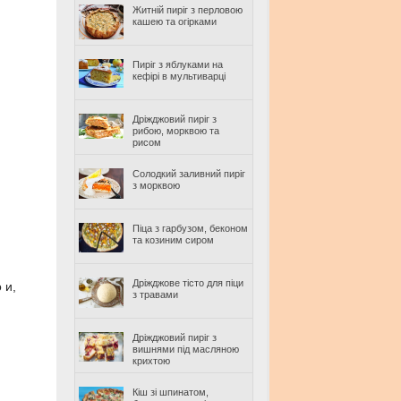
Житній пиріг з перловою
кашею та огірками
Пиріг з яблуками на
кефірі в мультиварці
Дріжджовий пиріг з
рибою, морквою та
рисом
Солодкий заливний пиріг
з морквою
Піца з гарбузом, беконом
та козиним сиром
Дріжджове тісто для піци
 и,
з травами
Дріжджовий пиріг з
вишнями під масляною
крихтою
Кіш зі шпинатом,