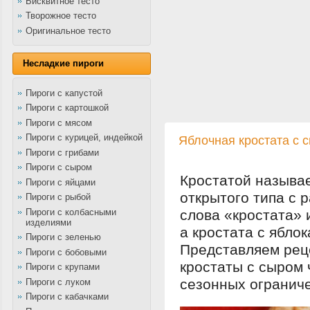
Бисквитное тесто
Творожное тесто
Оригинальное тесто
Несладкие пироги
Пироги с капустой
Пироги с картошкой
Пироги с мясом
Пироги с курицей, индейкой
Яблочная кростата с 
Пироги с грибами
Пироги с сыром
Кростатой называе
Пироги с яйцами
открытого типа с 
Пироги с рыбой
Пироги с колбасными
слова «кростата» 
изделиями
а кростата с ябло
Пироги с зеленью
Представляем рец
Пироги с бобовыми
кростаты с сыром 
Пироги с крупами
сезонных огранич
Пироги с луком
Пироги с кабачками