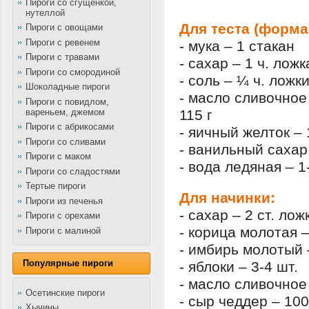
Пироги со сгущенкой,
нутеллой
Для теста (форма 
Пироги с овощами
Пироги с ревенем
- мука – 1 стакан
Пироги с травами
- сахар – 1 ч. ложк
Пироги со смородиной
- соль – ¼ ч. ложк
Шоколадные пироги
- масло сливочное
Пироги с повидлом,
вареньем, джемом
115 г
Пироги с абрикосами
- яичный желток – 
Пироги со сливами
- ванильный сахар 
Пироги с маком
- вода ледяная – 1
Пироги со сладостями
Тертые пироги
Для начинки:
Пироги из печенья
- сахар – 2 ст. лож
Пироги с орехами
- корица молотая –
Пироги с малиной
- имбирь молотый 
Популярные пироги
- яблоки – 3-4 шт.
- масло сливочное 
Осетинские пироги
- сыр чеддер – 100
Хычины