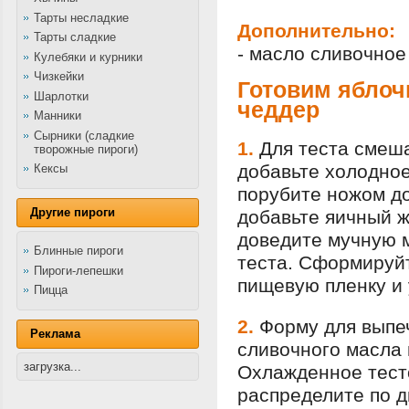
Тарты несладкие
Дополнительно:
Тарты сладкие
- масло сливочное
Кулебяки и курники
Чизкейки
Готовим яблоч
Шарлотки
чеддер
Манники
Сырники (сладкие
1.
Для теста смеша
творожные пироги)
добавьте холодное
Кексы
порубите ножом до
Другие пироги
добавьте яичный ж
доведите мучную м
Блинные пироги
теста. Сформируйт
Пироги-лепешки
пищевую пленку и 
Пицца
2.
Форму для выпеч
Реклама
сливочного масла 
загрузка...
Охлажденное тесто
распределите по д