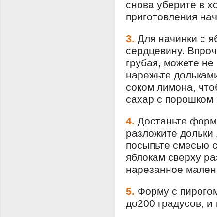
снова уберите в х
приготовления нач
3.
Для начинки с я
сердцевину. Впроч
грубая, можете не
нарежьте дольками
соком лимона, чт
сахар с порошком 
4.
Достаньте форму
разложите дольки 
посыпьте смесью с
яблокам сверху ра
нарезанное мален
5.
Форму с пирогом
до200 градусов, и