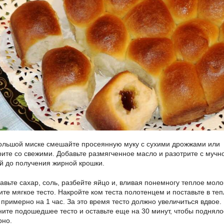
ольшой миске смешайте просеянную муку с сухими дрожжами или
рите со свежими. Добавьте размягченное масло и разотрите с мучн
й до получения жирной крошки.
авьте сахар, соль, разбейте яйцо и, вливая понемногу теплое моло
ите мягкое тесто. Накройте ком теста полотенцем и поставьте в те
 примерно на 1 час. За это время тесто должно увеличиться вдвое.
ите подошедшее тесто и оставьте еще на 30 минут, чтобы подняло
рно.