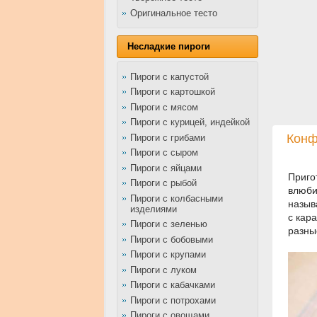
Оригинальное тесто
Несладкие пироги
Пироги с капустой
Пироги с картошкой
Пироги с мясом
Пироги с курицей, индейкой
Конф
Пироги с грибами
Пироги с сыром
Пироги с яйцами
Приго
Пироги с рыбой
влюби
Пироги с колбасными
назыв
изделиями
с кар
Пироги с зеленью
разны
Пироги с бобовыми
Пироги с крупами
Пироги с луком
Пироги с кабачками
Пироги с потрохами
Пироги с овощами