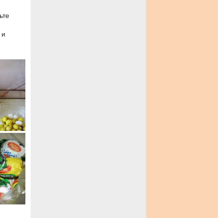
ьте
 и