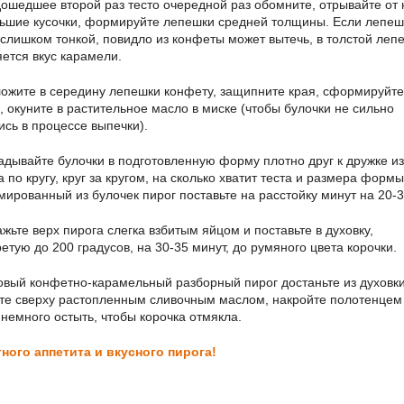
ошедшее второй раз тесто очередной раз обомните, отрывайте от 
ьшие кусочки, формируйте лепешки средней толщины. Если лепеш
 слишком тонкой, повидло из конфеты может вытечь, в толстой леп
яется вкус карамели.
ожите в середину лепешки конфету, защипните края, сформируйте
, окуните в растительное масло в миске (чтобы булочки не сильно
ись в процессе выпечки).
адывайте булочки в подготовленную форму плотно друг к дружке из
 по кругу, круг за кругом, на сколько хватит теста и размера формы
ированный из булочек пирог поставьте на расстойку минут на 20-3
жьте верх пирога слегка взбитым яйцом и поставьте в духовку,
ретую до 200 градусов, на 30-35 минут, до румяного цвета корочки.
овый конфетно-карамельный разборный пирог достаньте из духовки
те сверху растопленным сливочным маслом, накройте полотенцем
 немного остыть, чтобы корочка отмякла.
ного аппетита и вкусного пирога!