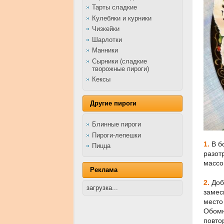
Тарты сладкие
Кулебяки и курники
Чизкейки
Шарлотки
Манники
Сырники (сладкие
творожные пироги)
Кексы
Другие пироги
Блинные пироги
Пироги-лепешки
1.
В б
Пицца
разот
массо
Реклама
2.
Доб
загрузка...
замес
место
Обомн
повто