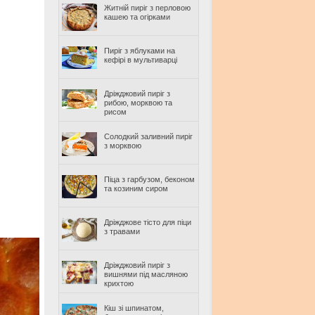
Житній пиріг з перловою
кашею та огірками
Пиріг з яблуками на
кефірі в мультиварці
Дріжджовий пиріг з
рибою, морквою та
рисом
Солодкий заливний пиріг
з морквою
Піца з гарбузом, беконом
та козиним сиром
Дріжджове тісто для піци
з травами
Дріжджовий пиріг з
вишнями під масляною
крихтою
Кіш зі шпинатом,