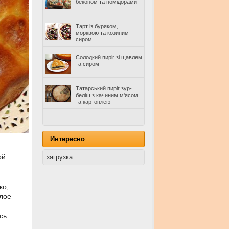
беконом та помідорами
Тарт із буряком,
морквою та козиним
сиром
Солодкий пиріг зі щавлем
та сиром
Татарський пиріг зур-
беліш з качиним м'ясом
та картоплею
Интересно
ой
загрузка...
ко,
плое
сь