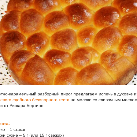
тно-карамельный разборный пирог предлагаем испечь в духовке и
евого сдобного безопарного теста
на молоке со сливочным маслом
и от Ришара Бертине.
еста:
ко – 1 стакан
жи сухие – 5 г (или 15 г свежих)