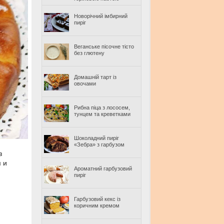
Новорічний імбирний
пиріг
Веганське пісочне тісто
без глютену
Домашній тарт із
овочами
Рибна піца з лососем,
тунцем та креветками
Шоколадний пиріг
«Зебра» з гарбузом
з
 и
Ароматний гарбузовий
пиріг
Гарбузовий кекс із
коричним кремом