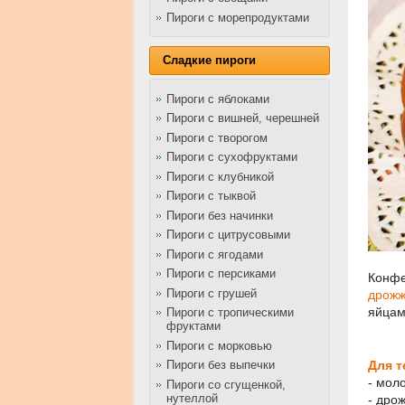
Пироги с морепродуктами
Сладкие пироги
Пироги с яблоками
Пироги с вишней, черешней
Пироги с творогом
Пироги с сухофруктами
Пироги с клубникой
Пироги с тыквой
Пироги без начинки
Пироги с цитрусовыми
Пироги с ягодами
Пироги с персиками
Конфе
Пироги с грушей
дрожж
яйцам
Пироги с тропическими
фруктами
Пироги с морковью
Пироги без выпечки
Для т
- моло
Пироги со сгущенкой,
нутеллой
- дрож