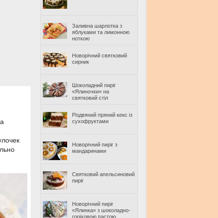
Заливна шарлотка з
яблуками та лимонною
ноткою
Новорічний святковий
сирник
Шоколадний пиріг
«Ялиночки» на
святковий стіл
Різдвяний пряний кекс із
да
сухофруктами
улочек
Новорічний пиріг з
ельно
мандаринами
Святковий апельсиновий
пиріг
Новорічний пиріг
«Ялинка» з шоколадно-
горіховою пастою