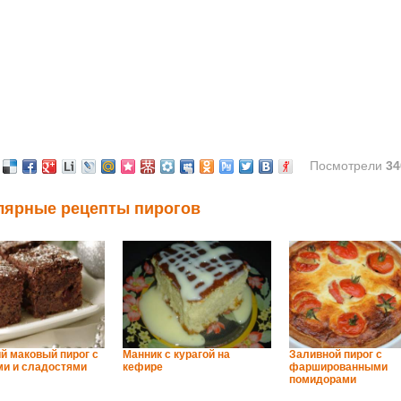
Посмотрели
34
лярные рецепты пирогов
й маковый пирог с
Манник с курагой на
Заливной пирог с
и и сладостями
кефире
фаршированными
помидорами