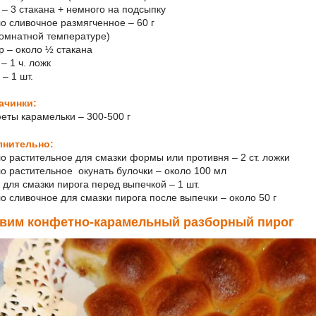
а – 3 стакана + немного на подсыпку
ло сливочное размягченное – 60 г
комнатной температуре)
ар – около ½ стакана
 – 1 ч. ложк
 – 1 шт.
ачинки:
феты карамельки – 300-500 г
лнительно:
ло растительное для смазки формы или противня – 2 ст. ложки
ло растительное окунать булочки – около 100 мл
о для смазки пирога перед выпечкой – 1 шт.
ло сливочное для смазки пирога после выпечки – около 50 г
овим конфетно-карамельный разборный пирог