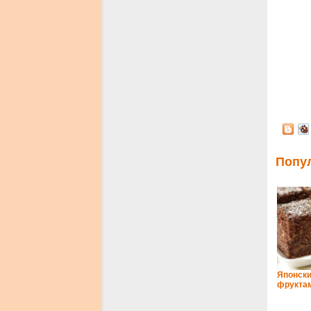
Попу
Японски
фруктам