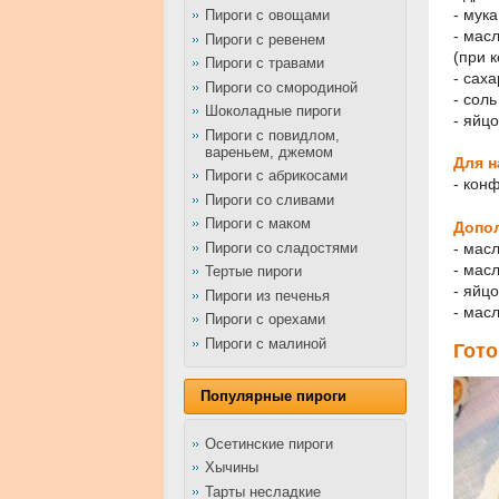
- мук
Пироги с овощами
- мас
Пироги с ревенем
(при 
Пироги с травами
- сах
Пироги со смородиной
- соль
Шоколадные пироги
- яйцо
Пироги с повидлом,
вареньем, джемом
Для н
Пироги с абрикосами
- кон
Пироги со сливами
Пироги с маком
Допо
Пироги со сладостями
- мас
- мас
Тертые пироги
- яйц
Пироги из печенья
- мас
Пироги с орехами
Пироги с малиной
Гот
Популярные пироги
Осетинские пироги
Хычины
Тарты несладкие