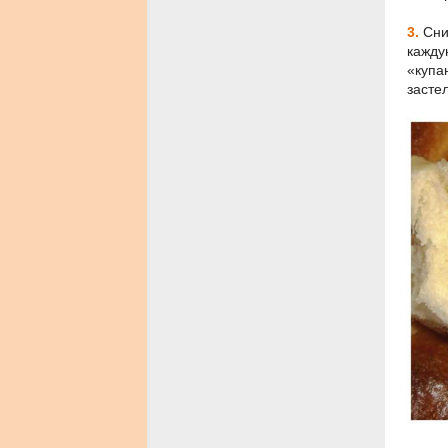
3.
Сним
кажду
«купа
засте