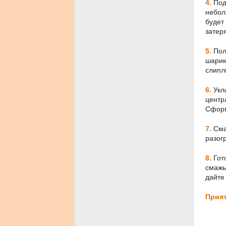
4.
Под
небол
будет
затер
5.
Пол
шарик
слипл
6.
Укл
центра
Сформ
7.
Сма
разог
8.
Гот
смажь
дайте
Прият