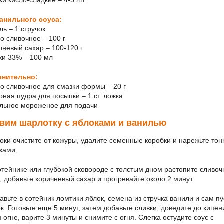
ки кисло-сладкие – 4-5 шт.
анильного соуса:
ль – 1 стручок
ло сливочное – 100 г
ичневый сахар – 100-120 г
вки 33% – 100 мл
лнительно:
ло сливочное для смазки формы – 20 г
рная пудра для посыпки – 1 ст. ложка
ильное мороженое для подачи
вим шарлотку с яблоками и ванилью
ки очистите от кожуры, удалите семенные коробки и нарежьте то
ками.
отейнике или глубокой сковороде с толстым дном растопите сливоч
, добавьте коричневый сахар и прогревайте около 2 минут.
вьте в сотейник ломтики яблок, семена из стручка ванили и сам пу
ок. Готовьте еще 5 минут, затем добавьте сливки, доведите до кипен
 огне, варите 3 минуты и снимите с огня. Слегка остудите соус с