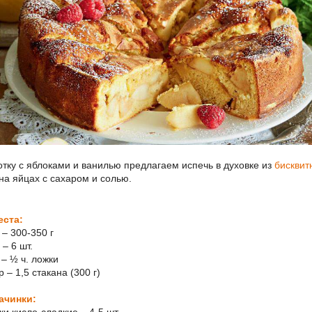
тку с яблоками и ванилью предлагаем испечь в духовке из
бисквит
на яйцах с сахаром и солью.
еста:
 – 300-350 г
 – 6 шт.
 – ½ ч. ложки
р – 1,5 стакана (300 г)
ачинки: