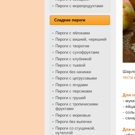
Пироги с морепродуктами
Сладкие пироги
Пироги с яблоками
Пироги с вишней, черешней
Пироги с творогом
Пироги с сухофруктами
Пироги с клубникой
Пироги с тыквой
Шарло
Пироги без начинки
теста
Пироги с цитрусовыми
Пироги с ягодами
Пироги с персиками
Для т
Пироги с грушей
- мука
Пироги с тропическими
- яйца
фруктами
- соль
Пироги с морковью
- саха
Пироги без выпечки
Пироги со сгущенкой,
Для н
нутеллой