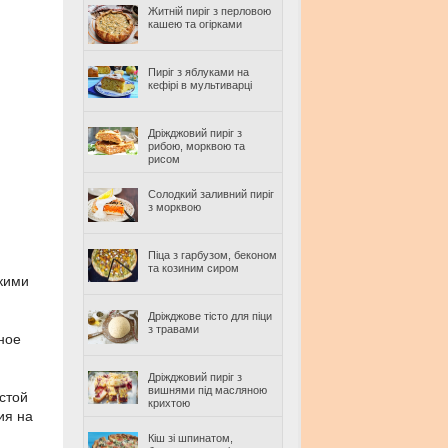
Житній пиріг з перловою
кашею та огірками
Пиріг з яблуками на
кефірі в мультиварці
Дріжджовий пиріг з
рибою, морквою та
рисом
Солодкий заливний пиріг
з морквою
Піца з гарбузом, беконом
та козиним сиром
нкими
Дріжджове тісто для піци
з травами
ное
Дріжджовий пиріг з
вишнями під масляною
стой
крихтою
ия на
Кіш зі шпинатом,