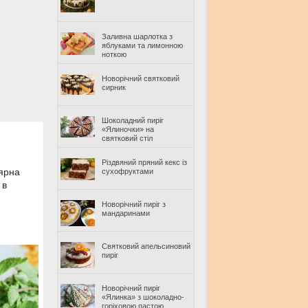
Заливна шарлотка з
яблуками та лимонною
ноткою
Новорічний святковий
сирник
Шоколадний пиріг
«Ялиночки» на
святковий стіл
Різдвяний пряний кекс із
ярна
сухофруктами
 в
Новорічний пиріг з
мандаринами
Святковий апельсиновий
пиріг
Новорічний пиріг
«Ялинка» з шоколадно-
горіховою пастою