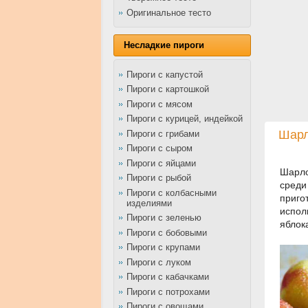
Оригинальное тесто
Несладкие пироги
Пироги с капустой
Пироги с картошкой
Пироги с мясом
Пироги с курицей, индейкой
Шарл
Пироги с грибами
Пироги с сыром
Пироги с яйцами
Шарло
Пироги с рыбой
среди
Пироги с колбасными
приго
изделиями
испол
Пироги с зеленью
яблок
Пироги с бобовыми
Пироги с крупами
Пироги с луком
Пироги с кабачками
Пироги с потрохами
Пироги с овощами