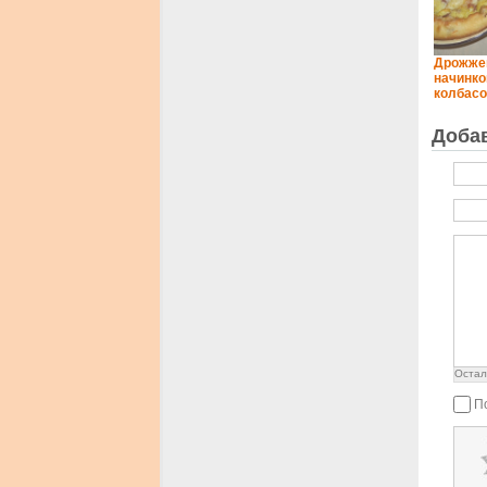
Дрожжев
начинко
колбасо
Доба
Остал
П