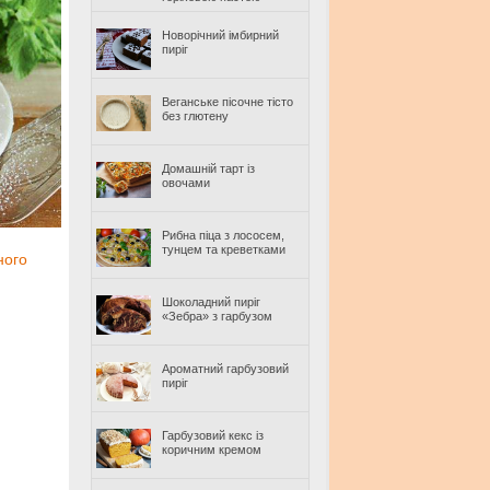
Новорічний імбирний
пиріг
Веганське пісочне тісто
без глютену
Домашній тарт із
овочами
Рибна піца з лососем,
тунцем та креветками
ного
Шоколадний пиріг
«Зебра» з гарбузом
Ароматний гарбузовий
пиріг
Гарбузовий кекс із
коричним кремом