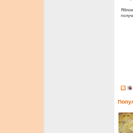
Яблок
получ
Попу