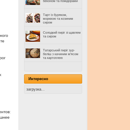
беконом та помідорами
Тарт із буряком,
морквою та козиним
сиром
Солодкий пиріг зі щавлем
ного
та сиром
ите
Татарський пиріг зур-
беліш з качиним м'ясом
рог
та картоплею
к
Интересно
загрузка...
ентов:
ушнее