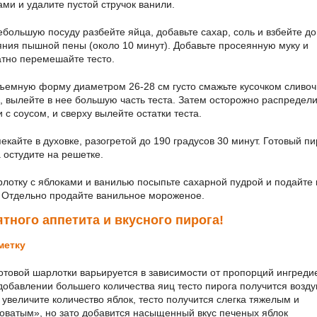
ами и удалите пустой стручок ванили.
большую посуду разбейте яйца, добавьте сахар, соль и взбейте до
яния пышной пены (около 10 минут). Добавьте просеянную муку и
атно перемешайте тесто.
ъемную форму диаметром 26-28 см густо смажьте кусочком сливоч
, вылейте в нее большую часть теста. Затем осторожно распредел
 с соусом, и сверху вылейте остатки теста.
кайте в духовке, разогретой до 190 градусов 30 минут. Готовый пи
а остудите на решетке.
лотку с яблоками и ванилью посыпьте сахарной пудрой и подайте 
. Отдельно продайте ванильное мороженое.
тного аппетита и вкусного пирога!
метку
готовой шарлотки варьируется в зависимости от пропорций ингреди
 добавлении большего количества яиц тесто пирога получится возд
и увеличите количество яблок, тесто получится слегка тяжелым и
оватым», но зато добавится насыщенный вкус печеных яблок