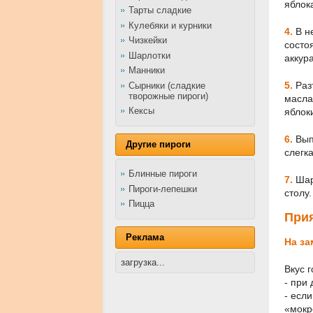
яблок
Тарты сладкие
Кулебяки и курники
4.
В не
Чизкейки
состо
Шарлотки
аккур
Манники
5.
Раз
Сырники (сладкие
творожные пироги)
масла
Кексы
яблоки
6.
Выпе
Другие пироги
слегк
Блинные пироги
7.
Шар
Пироги-лепешки
столу
Пицца
Прия
Реклама
На за
загрузка...
Вкус 
- при
- есл
«мокр