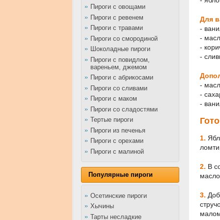
- ябло
Пироги с овощами
Пироги с ревенем
Для в
Пироги с травами
- вани
- мас
Пироги со смородиной
- кор
Шоколадные пироги
- сли
Пироги с повидлом,
вареньем, джемом
Допо
Пироги с абрикосами
- мас
Пироги со сливами
- саха
Пироги с маком
- ван
Пироги со сладостями
Тертые пироги
Гото
Пироги из печенья
1.
Ябло
Пироги с орехами
ломти
Пироги с малиной
2.
В с
Популярные пироги
масло
3.
Доба
Осетинские пироги
струч
Хычины
малом
Тарты несладкие