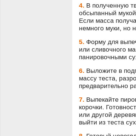
4.
В полученную т
обсыпанный мукой
Если масса получа
немного муки, но 
5.
Форму для выпе
или сливочного ма
панировочными су
6.
Выложите в под
массу теста, разро
предварительно ра
7.
Выпекайте пирог
корочки. Готовнос
или другой деревя
выйти из теста сух
8.
Готовый нового