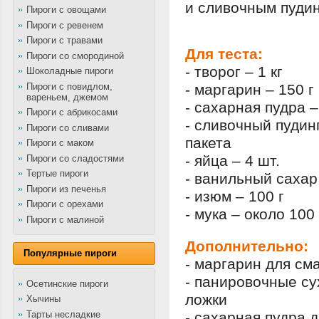
и сливочным пудин
Пироги с овощами
Пироги с ревенем
Пироги с травами
Для теста:
Пироги со смородиной
- творог – 1 кг
Шоколадные пироги
Пироги с повидлом,
- маргарин – 150 г
вареньем, джемом
- сахарная пудра –
Пироги с абрикосами
- сливочный пудинг
Пироги со сливами
пакета
Пироги с маком
- яйца – 4 шт.
Пироги со сладостями
Тертые пироги
- ванильный сахар
Пироги из печенья
- изюм – 100 г
Пироги с орехами
- мука – около 100
Пироги с малиной
Дополнительно:
Популярные пироги
- маргарин для см
- панировочные су
Осетинские пироги
ложки
Хычины
Тарты несладкие
- сахарная пудра д