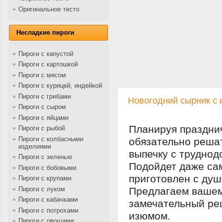
Оригинальное тесто
Несладкие пироги
Пироги с капустой
Пироги с картошкой
Пироги с мясом
Пироги с курицей, индейкой
Пироги с грибами
Новогодний сырник с
Пироги с сыром
Пироги с яйцами
Планируя празднич
Пироги с рыбой
Пироги с колбасными
обязательно реша
изделиями
выпечку с трудно
Пироги с зеленью
Подойдет даже сам
Пироги с бобовыми
приготовлен с душ
Пироги с крупами
Пироги с луком
Предлагаем вашем
Пироги с кабачками
замечательный рец
Пироги с потрохами
изюмом.
Пироги с овощами