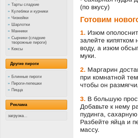
Тарты сладкие
(по вкусу)
Кулебяки и курники
Готовим новог
Чизкейки
Шарлотки
Манники
1.
Изюм ополоснит
Сырники (сладкие
залейте кипятком 
творожные пироги)
воду, а изюм обс
Кексы
муки.
Другие пироги
2.
Маргарин достан
при комнатной тем
Блинные пироги
Пироги-лепешки
чтобы он размягчил
Пицца
3.
В большую прос
Реклама
Добавьте к нему р
пудинга, сахарную
загрузка...
Разбейте яйца и 
массу.