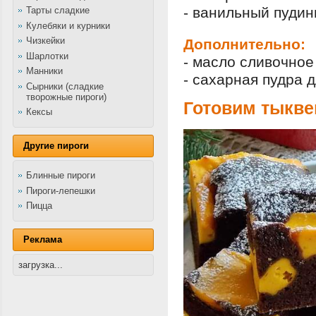
- ванильный пудинг
Тарты сладкие
Кулебяки и курники
Чизкейки
Дополнительно:
Шарлотки
- масло сливочное
Манники
- сахарная пудра д
Сырники (сладкие
творожные пироги)
Готовим тыкв
Кексы
Другие пироги
Блинные пироги
Пироги-лепешки
Пицца
Реклама
загрузка...