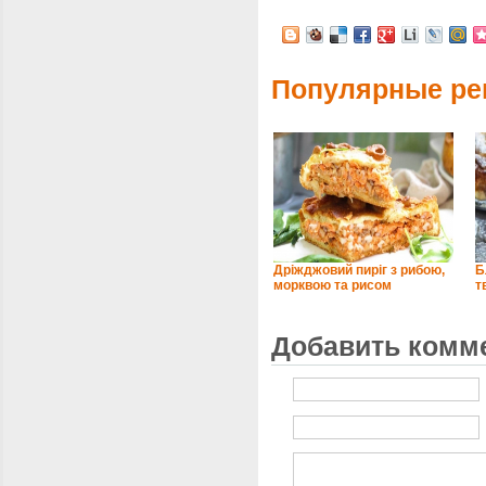
Популярные ре
Дріжджовий пиріг з рибою,
Б
морквою та рисом
т
Добавить комм