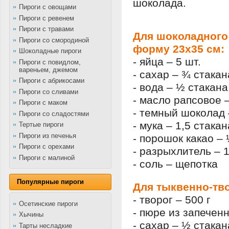
шоколада.
Пироги с овощами
Пироги с ревенем
Пироги с травами
Для шоколадного 
Пироги со смородиной
форму 23х35 см:
Шоколадные пироги
- яйца – 5 шт.
Пироги с повидлом,
вареньем, джемом
- сахар – ¾ стакан
Пироги с абрикосами
- вода – ½ стакана
Пироги со сливами
- масло рапсовое 
Пироги с маком
- темный шоколад 
Пироги со сладостями
- мука – 1,5 стакан
Тертые пироги
Пироги из печенья
- порошок какао –
Пироги с орехами
- разрыхлитель – 1
Пироги с малиной
- соль – щепотка
Популярные пироги
Для тыквенно-тв
- творог – 500 г
Осетинские пироги
- пюре из запеченн
Хычины
- сахар – ½ стакан
Тарты несладкие