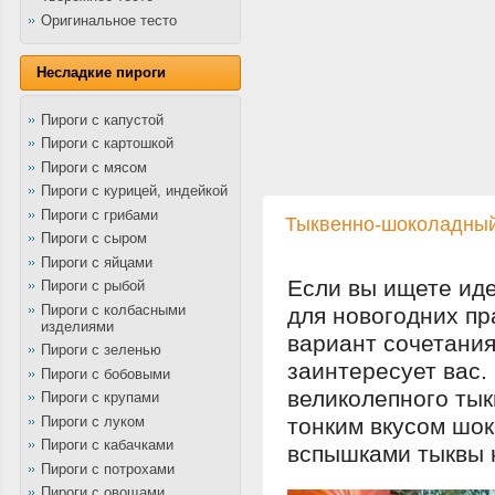
Оригинальное тесто
Несладкие пироги
Пироги с капустой
Пироги с картошкой
Пироги с мясом
Пироги с курицей, индейкой
Пироги с грибами
Тыквенно-шоколадный
Пироги с сыром
Пироги с яйцами
Если вы ищете ид
Пироги с рыбой
Пироги с колбасными
для новогодних пр
изделиями
вариант сочетани
Пироги с зеленью
заинтересует вас.
Пироги с бобовыми
великолепного ты
Пироги с крупами
Пироги с луком
тонким вкусом шо
Пироги с кабачками
вспышками тыквы 
Пироги с потрохами
Пироги с овощами