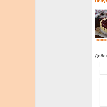
Попу
Творожн
Доба