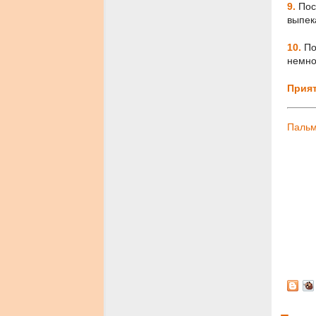
9.
Пос
выпек
10.
По
немно
Прият
Пальм