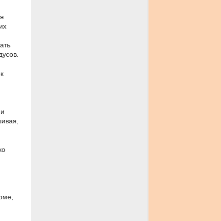
уя
их
вать
дусов.
к
 и
шивая,
ко
рме,