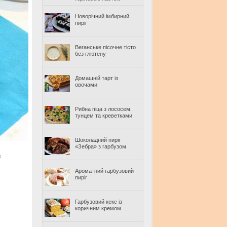
Новорічний імбирний
пиріг
Веганське пісочне тісто
без глютену
Домашній тарт із
овочами
Рибна піца з лососем,
тунцем та креветками
Шоколадний пиріг
«Зебра» з гарбузом
в
Ароматний гарбузовий
пиріг
Гарбузовий кекс із
коричним кремом