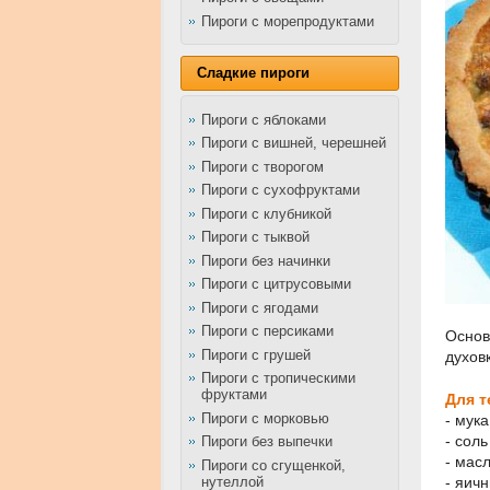
Пироги с морепродуктами
Сладкие пироги
Пироги с яблоками
Пироги с вишней, черешней
Пироги с творогом
Пироги с сухофруктами
Пироги с клубникой
Пироги с тыквой
Пироги без начинки
Пироги с цитрусовыми
Пироги с ягодами
Пироги с персиками
Основ
Пироги с грушей
духов
Пироги с тропическими
фруктами
Для т
Пироги с морковью
- мука
- сол
Пироги без выпечки
- масл
Пироги со сгущенкой,
нутеллой
- яичн