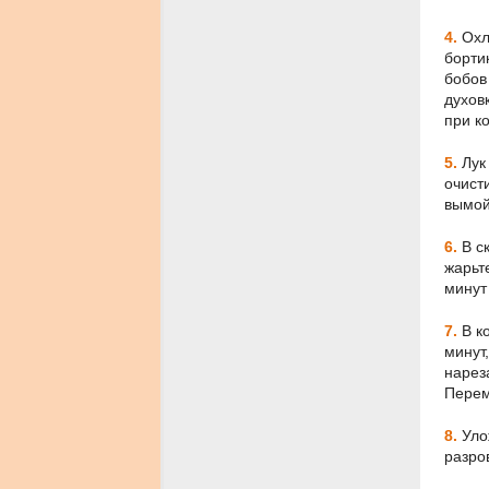
4.
Охла
борти
бобов
духов
при к
5.
Лук
очист
вымой
6.
В с
жарьт
минут
7.
В ко
минут,
нарез
Перем
8.
Уло
разро