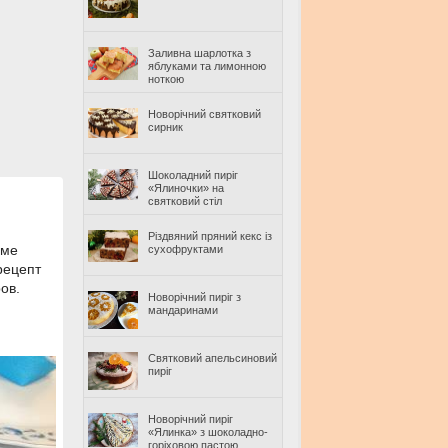
Заливна шарлотка з
яблуками та лимонною
ноткою
Новорічний святковий
сирник
Шоколадний пиріг
«Ялиночки» на
святковий стіл
Різдвяний пряний кекс із
оме
сухофруктами
рецепт
ов.
Новорічний пиріг з
мандаринами
Святковий апельсиновий
пиріг
Новорічний пиріг
«Ялинка» з шоколадно-
горіховою пастою