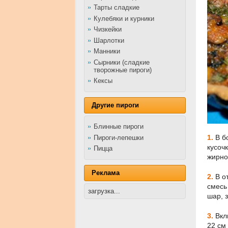
Тарты сладкие
Кулебяки и курники
Чизкейки
Шарлотки
Манники
Сырники (сладкие
творожные пироги)
Кексы
Другие пироги
Блинные пироги
1.
В бо
Пироги-лепешки
кусоч
Пицца
жирно
Реклама
2.
В от
смесь
загрузка...
шар, 
3.
Вкл
22 см