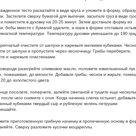
жденное тесто раскатайте в виде круга и уложите в форму, образ
ки. Застелите сверху бумагой для выпечки, засыпьте груз в виде сух
 и поместите в духовку на 20-25 минут. Затем достаньте форму из
ки, бобы вместе с бумагой удалите, а корж в форме отставьте осты
омнатной температуре. Температуру духовки уменьшите до 190 гра
 репчатый очистите от шелухи и нарежьте мелкими кубиками. Чесно
ите от шелухи и пропустите через чесночницу. Грибы переберите,
те и нарежьте пластинками.
ковороде разогрейте оливковое масло, положите измельченный лук
е, помешивая, до мягкости. Добавьте грибы, чеснок и жарьте, поме
 20 до золотистого цвета.
нце посолите, поперчите, залейте сметаной и тушите еще несколь
 после чего снимите с огня. Когда начинка слегка остынет, добавьте
анный кубиками твердый сыр и рубленую зелень петрушки.
ешайте.
жите приготовленную грибную начинку в пропеченную основу в фо
вняйте. Сверху разложите кусочки моцареллы.