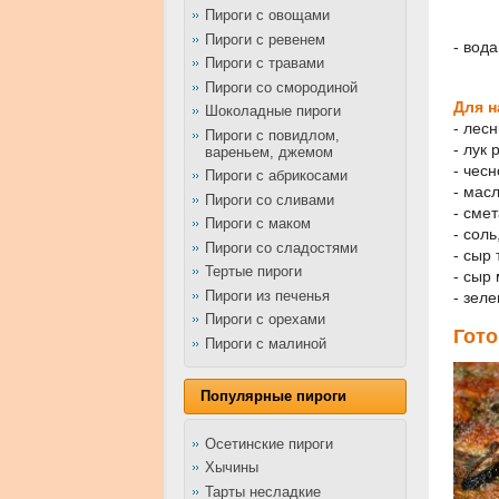
Пироги с овощами
Пироги с ревенем
- вода
Пироги с травами
Пироги со смородиной
Для н
Шоколадные пироги
- лес
Пироги с повидлом,
- лук 
вареньем, джемом
- чесн
Пироги с абрикосами
- масл
Пироги со сливами
- сме
Пироги с маком
- сол
Пироги со сладостями
- сыр 
Тертые пироги
- сыр
Пироги из печенья
- зел
Пироги с орехами
Гото
Пироги с малиной
Популярные пироги
Осетинские пироги
Хычины
Тарты несладкие