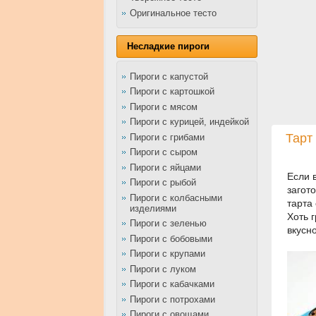
Оригинальное тесто
Несладкие пироги
Пироги с капустой
Пироги с картошкой
Пироги с мясом
Пироги с курицей, индейкой
Тарт
Пироги с грибами
Пироги с сыром
Пироги с яйцами
Если 
Пироги с рыбой
загот
Пироги с колбасными
тарта
изделиями
Хоть 
Пироги с зеленью
вкусно
Пироги с бобовыми
Пироги с крупами
Пироги с луком
Пироги с кабачками
Пироги с потрохами
Пироги с овощами