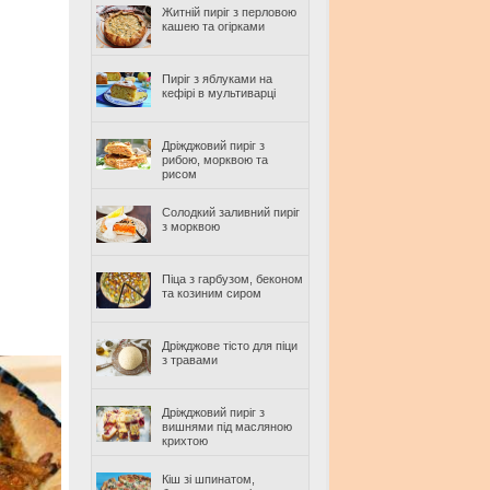
Житній пиріг з перловою
кашею та огірками
Пиріг з яблуками на
кефірі в мультиварці
Дріжджовий пиріг з
рибою, морквою та
рисом
Солодкий заливний пиріг
з морквою
Піца з гарбузом, беконом
та козиним сиром
Дріжджове тісто для піци
з травами
Дріжджовий пиріг з
вишнями під масляною
крихтою
Кіш зі шпинатом,