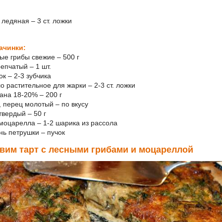
 ледяная – 3 ст. ложки
ачинки:
ные грибы свежие – 500 г
репчатый – 1 шт.
ок – 2-3 зубчика
о растительное для жарки – 2-3 ст. ложки
тана 18-20% – 200 г
ь, перец молотый – по вкусу
твердый – 50 г
 моцарелла – 1-2 шарика из рассола
ень петрушки – пучок
вим тарт с лесными грибами и моцареллой