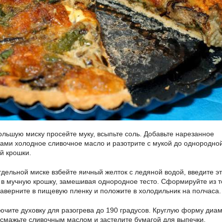
льшую миску просейте муку, всыпьте соль. Добавьте нарезанное
ками холодное сливочное масло и разотрите с мукой до однородно
й крошки.
дельной миске взбейте яичный желток с ледяной водой, введите эт
 в мучную крошку, замешивая однородное тесто. Сформируйте из т
заверните в пищевую пленку и положите в холодильник на полчаса.
ючите духовку для разогрева до 190 градусов. Круглую форму диа
 смажьте сливочным маслом и застелите бумагой для выпечки.