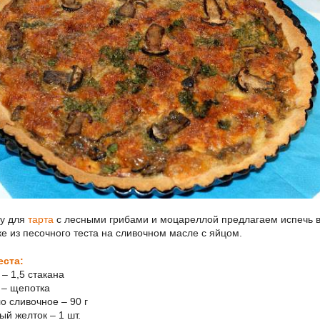
у для
тарта
с лесными грибами и моцареллой предлагаем испечь 
ке из песочного теста на сливочном масле с яйцом.
еста:
 – 1,5 стакана
ь – щепотка
о сливочное – 90 г
ый желток – 1 шт.