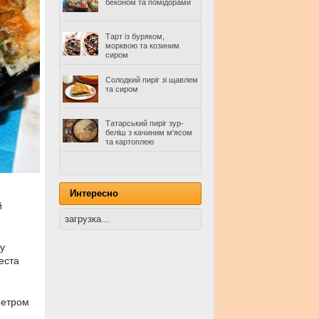
беконом та помідорами
Тарт із буряком,
морквою та козиним
сиром
Солодкий пиріг зі щавлем
та сиром
Татарський пиріг зур-
беліш з качиним м'ясом
та картоплею
Интересно
й
загрузка...
у
еста
метром