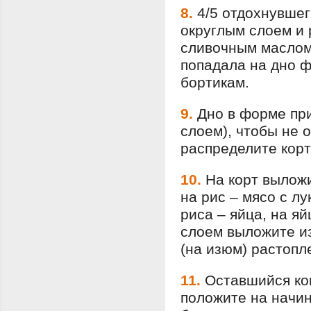
8.
4/5 отдохнувшег
округлым слоем и 
сливочным маслом
попадала на дно ф
бортикам.
9.
Дно в форме пр
слоем), чтобы не 
распределите корт
10.
На корт выложи
на рис – мясо с лу
риса – яйца, на яй
слоем выложите и
(на изюм) растоп
11.
Оставшийся ком
положите на начин