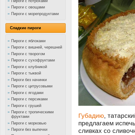
Пироги с потрохами
Пироги с овощами
Пироги с морепродуктами
Сладкие пироги
Пироги с яблоками
Пироги с вишней, черешней
Пироги с творогом
Пироги с сухофруктами
Пироги с клубникой
Пироги с тыквой
Пироги без начинки
Пироги с цитрусовыми
Пироги с ягодами
Пироги с персиками
Пироги с грушей
Пироги с тропическими
Губадию
, татарск
фруктами
предлагаем испечь
Пироги с морковью
Пироги без выпечки
сливках со сливоч