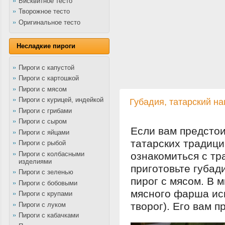
Бисквитное тесто
Творожное тесто
Оригинальное тесто
Несладкие пироги
Пироги с капустой
Пироги с картошкой
Пироги с мясом
Пироги с курицей, индейкой
Губадия, татарский н
Пироги с грибами
Пироги с сыром
Если вам предстои
Пироги с яйцами
татарских традици
Пироги с рыбой
Пироги с колбасными
ознакомиться с тр
изделиями
приготовьте губад
Пироги с зеленью
пирог с мясом. В 
Пироги с бобовыми
мясного фарша ис
Пироги с крупами
творог). Его вам п
Пироги с луком
Пироги с кабачками