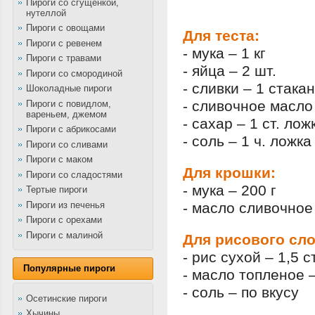
Пироги со сгущенкой,
нутеллой
Пироги с овощами
Для теста:
Пироги с ревенем
- мука – 1 кг
Пироги с травами
- яйца – 2 шт.
Пироги со смородиной
- сливки – 1 стакан
Шоколадные пироги
- сливочное масло 
Пироги с повидлом,
вареньем, джемом
- сахар – 1 ст. лож
Пироги с абрикосами
- соль – 1 ч. ложка
Пироги со сливами
Пироги с маком
Для крошки:
Пироги со сладостями
- мука – 200 г
Тертые пироги
Пироги из печенья
- масло сливочное 
Пироги с орехами
Пироги с малиной
Для рисового сло
- рис сухой – 1,5 с
Популярные пироги
- масло топленое –
- соль – по вкусу
Осетинские пироги
Хычины