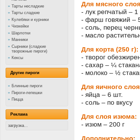
Для мясного слоя
Тарты несладкие
- лук репчатый – 1
Тарты сладкие
- фарш говяжий – 
Кулебяки и курники
Чизкейки
- соль, перец чер
Шарлотки
- масло растительн
Манники
Сырники (сладкие
Для корта (250 г):
творожные пироги)
- творог обезжире
Кексы
- сахар – ¼ стакан
- молоко – ½ стак
Другие пироги
Для яичного слоя
Блинные пироги
Пироги-лепешки
- яйца – 6 шт.
Пицца
- соль – по вкусу
Реклама
Для слоя изюма:
- изюм – 200 г
загрузка...
Дополнительно: