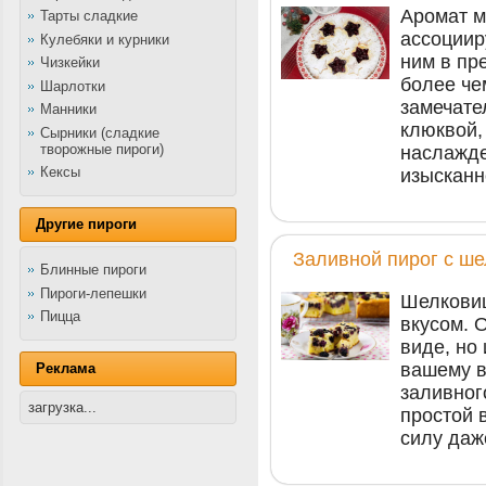
Аромат м
Тарты сладкие
ассоциир
Кулебяки и курники
ним в пр
Чизкейки
более че
Шарлотки
замечате
Манники
клюквой,
Сырники (сладкие
творожные пироги)
наслажде
Кексы
изысканн
Другие пироги
Заливной пирог с ш
Блинные пироги
Пироги-лепешки
Шелковиц
Пицца
вкусом. 
виде, но
вашему в
Реклама
заливног
загрузка...
простой 
силу даж