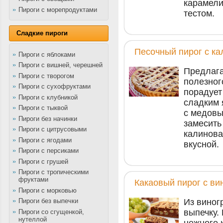
карамели
Пироги с морепродуктами
тестом.
Сладкие пироги
Песочный пирог с ка
Пироги с яблоками
Пироги с вишней, черешней
Предлага
Пироги с творогом
полезног
Пироги с сухофруктами
порадует
Пироги с клубникой
сладким 
Пироги с тыквой
с медовы
Пироги без начинки
замесить
Пироги с цитрусовыми
калинова
Пироги с ягодами
вкусной.
Пироги с персиками
Пироги с грушей
Пироги с тропическими
фруктами
Какаовый пирог с в
Пироги с морковью
Из виног
Пироги без выпечки
выпечку.
Пироги со сгущенкой,
нутеллой
нежного 