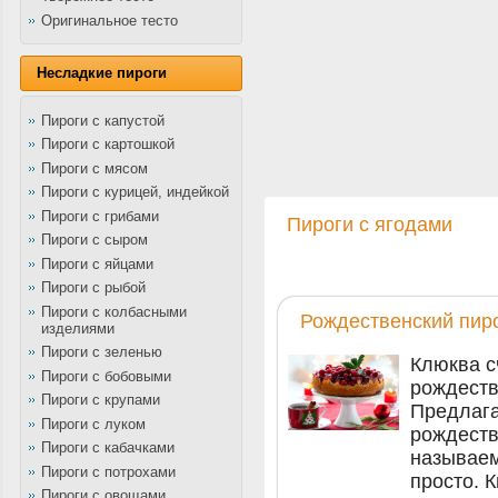
Оригинальное тесто
Несладкие пироги
Пироги с капустой
Пироги с картошкой
Пироги с мясом
Пироги с курицей, индейкой
Пироги с грибами
Пироги с ягодами
Пироги с сыром
Пироги с яйцами
Пироги с рыбой
Пироги с колбасными
Рождественский пиро
изделиями
Пироги с зеленью
Клюква с
Пироги с бобовыми
рождеств
Пироги с крупами
Предлаг
Пироги с луком
рождеств
Пироги с кабачками
называем
Пироги с потрохами
просто. 
Пироги с овощами