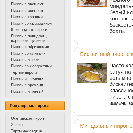
Пироги с овощами
миндальн
Пироги с ревенем
белый ил
Пироги с травами
контраст
Пироги со смородиной
бескосто
Шоколадные пироги
брать.
Пироги с повидлом,
вареньем, джемом
Пироги с абрикосами
Пироги со сливами
Бисквитный пирог с
Пироги с маком
Часто хо
Пироги со сладостями
ратуя на
Тертые пироги
есть мно
Пироги из печенья
бисквитн
Пироги с орехами
классиче
Пироги с малиной
пирога с
замечате
Популярные пироги
Осетинские пироги
Хычины
Миндальный пирог с
Тарты несладкие