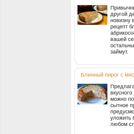
Привычны
другой д
новизну 
рецепт б
абрикосо
вашей се
остальны
займут.
Блинный пирог с мя
Предлага
вкусного
можно по
сытное п
предусмо
уложить 
любом сл