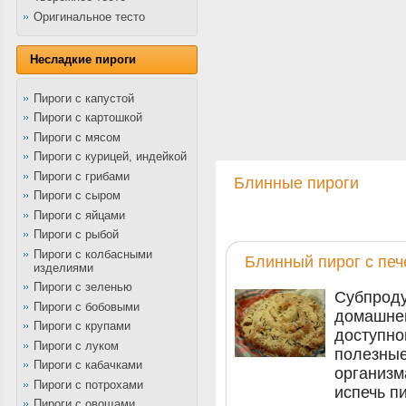
Оригинальное тесто
Несладкие пироги
Пироги с капустой
Пироги с картошкой
Пироги с мясом
Пироги с курицей, индейкой
Пироги с грибами
Блинные пироги
Пироги с сыром
Пироги с яйцами
Пироги с рыбой
Пироги с колбасными
Блинный пирог с печ
изделиями
Пироги с зеленью
Субпроду
Пироги с бобовыми
домашнем
Пироги с крупами
доступно
Пироги с луком
полезные
Пироги с кабачками
организм
Пироги с потрохами
испечь п
Пироги с овощами