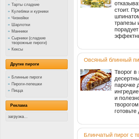
отказыва
Тарты сладкие
стоит. П
Кулебяки и курники
шпинатом
Чизкейки
трапезы 
Шарлотки
порадует
Манники
эффектн
Сырники (сладкие
творожные пироги)
Кексы
Овсяный блинный пи
Другие пироги
Творог в
Блинные пироги
десертны
Пироги-лепешки
парочке 
Пицца
ингредие
и полезн
творогом
Реклама
готовьте
загрузка...
Блинчатый пирог с т