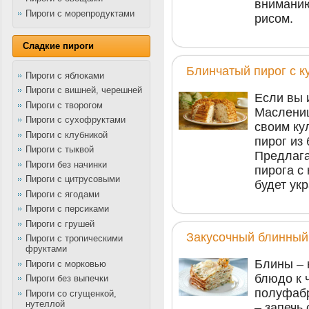
вниманию
Пироги с морепродуктами
рисом.
Сладкие пироги
Блинчатый пирог с 
Пироги с яблоками
Пироги с вишней, черешней
Если вы 
Пироги с творогом
Маслениц
Пироги с сухофруктами
своим ку
Пироги с клубникой
пирог из 
Пироги с тыквой
Предлага
Пироги без начинки
пирога с
Пироги с цитрусовыми
будет ук
Пироги с ягодами
Пироги с персиками
Пироги с грушей
Закусочный блинный
Пироги с тропическими
фруктами
Блины – 
Пироги с морковью
блюдо к 
Пироги без выпечки
полуфабр
Пироги со сгущенкой,
нутеллой
– запечь 