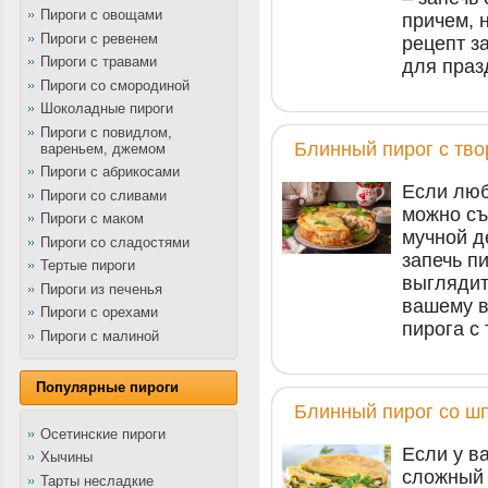
Пироги с овощами
причем, 
Пироги с ревенем
рецепт з
Пироги с травами
для праз
Пироги со смородиной
Шоколадные пироги
Пироги с повидлом,
Блинный пирог с тво
вареньем, джемом
Пироги с абрикосами
Если люб
Пироги со сливами
можно съ
Пироги с маком
мучной д
Пироги со сладостями
запечь п
Тертые пироги
выглядит
Пироги из печенья
вашему в
Пироги с орехами
пирога с
Пироги с малиной
Популярные пироги
Блинный пирог со ш
Осетинские пироги
Если у в
Хычины
сложный 
Тарты несладкие